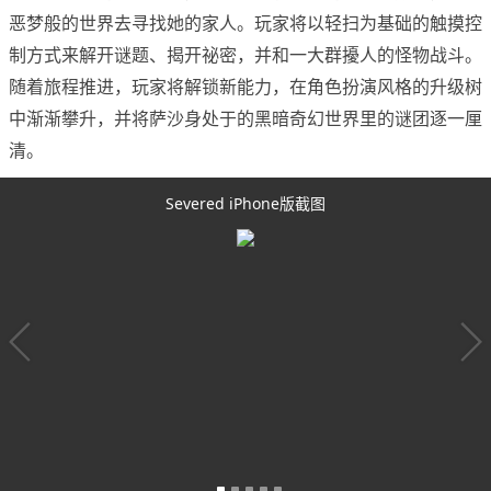
恶梦般的世界去寻找她的家人。玩家将以轻扫为基础的触摸控
制方式来解开谜题、揭开祕密，并和一大群擾人的怪物战斗。
随着旅程推进，玩家将解锁新能力，在角色扮演风格的升级树
中渐渐攀升，并将萨沙身处于的黑暗奇幻世界里的谜团逐一厘
清。
Severed iPhone版截图