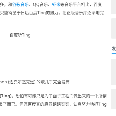
多。和
谷歌音乐
、QQ音乐、
虾米
等音乐平台相比，百度
，只能寄望于日后百度Ting的努力，把正版音乐库逐渐地完
发
Jackson (迈克尔杰克逊) 的歌几乎完全没有
Ting)
，恐怕有可能只是为了面子工程而做出来的一个所谓
良了而已。但愿百度真的愿意踏踏实实，认真努力地把Ting