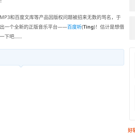
！
P3和百度文库等产品因版权问题被招来无数的骂名，于
出一个全新的正版音乐平台——
百度听
(
Ting
)！估计是想借
一下吧……
好