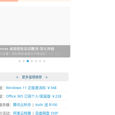
DM 必备的下载神器
istary 6 Pro 搜索神器
ences 桌面图标自动整理/美化神器
arallels Desktop 虚拟机
ownie 下载网络视频的神器 (Mac)
ypora - 极简好用的 Markdown 编辑器
强的 Windows 平台下载工具
过回不去！大幅提高 Windows 文件搜索效率
人必备！图标再多桌面也不再凌乱！
 Mac 上流畅运行 Windows (支持 M 芯片)
键下视频，超简单好用！谁用谁知道
覆写作体验！跨平台支持 Win / Mac
↓ 更多值得推荐 ↓
版：
Windows 11 正版激活码 ￥348
版：
Office 365 订阅个人/家庭版 ￥228
服务器：
腾讯云秒杀
|
Vultr 送 $100
价活动：
阿里云特惠
|
百度网盘 SVIP