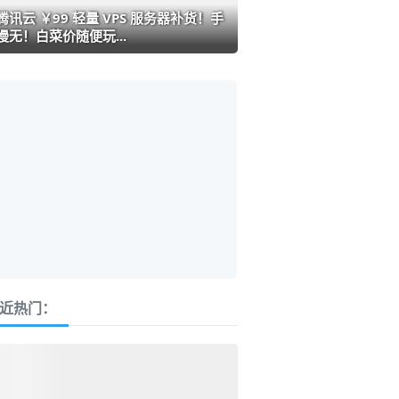
腾讯云 ￥99 轻量 VPS 服务器补货！手
慢无！白菜价随便玩...
近热门：