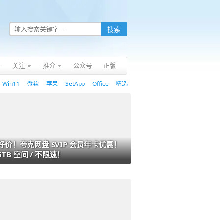
关注
推介
公众号
正版
Win11
微软
苹果
SetApp
Office
精选
好价！夸克网盘 SVIP 会员年卡优惠！
6TB 空间 / 不限速！