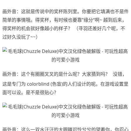
画外音：这就是传说中的奖杯陈列室。你要把它填满也不是件
简单的事情哦。得奖杯，有时候也要靠”缘分“啊~ 越到后来，
得奖杯的机会就好像越小的样子？ （寻羽还差好几个呢，不
过好久没玩了~~）
画外音：这个有圈圈叉叉的是什么呢？大家猜到吗？
没错，
www.x-force.cn
这是专门为 colorblind (色盲)的人们设计的呢。在游戏设置里
面可以设。是不是很贴心？
画外音：这么一双水汪汪的大眼睛可怜兮兮的望着你，你忍心