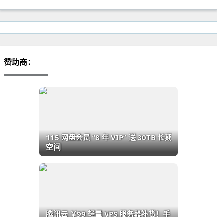
赞助商：
115 网盘会员 “8 年 VIP” 送 30TB 长期
空间
腾讯云 ￥99 轻量 VPS 服务器补货！手