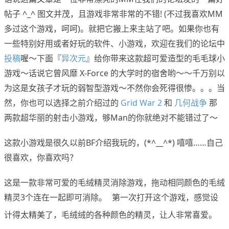
帖子 ^_^ 图文并茂，且游戏非常非常的不错! (不过我喜欢MM
多过这个游戏，呵呵)。就把它搬上来主站了吧。如果你也有
一些特别好用或者好玩的软件、小游戏，欢迎在我们的论坛中
投稿
喔～下面『
异次元
』给你带来这款超可爱造型的毛毛球小
游戏～话说它曾风靡 X-Force 的大学时的宿舍哟～～千万别以
为这是女孩子才玩的弱智型游戏～不然你会死得很惨。。。当
然，你也可以选择之前介绍过的
Grid War 2
和
几何战争
那
两款超华丽的射击小游戏，够Man的你就绝对不能错过了～
这款小游戏是很久以前BF介绍我玩的，(*^__^*) 嘻嘻……自己
很喜欢，你喜欢吗？
这是一款非常可爱的毛绒精灵消除游戏，拖动相同颜色的毛绒
精灵3个连在一起即可消除。
第一次打开这个游戏，感觉设
www.x-force.cn
计得太精美了，毛绒绒的各种颜色的精灵，让人非常喜爱。