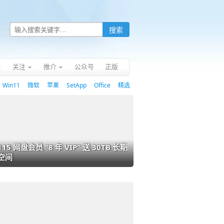
关注
推介
公众号
正版
Win11
微软
苹果
SetApp
Office
精选
115 网盘会员 “8 年 VIP” 送 30TB 长期
空间