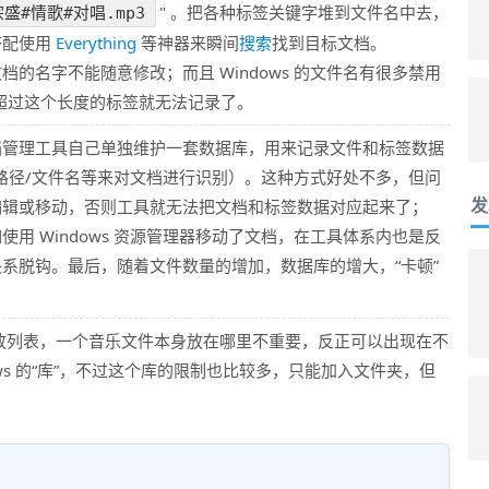
" 。把各种标签关键字堆到文件名中去，
宗盛#情歌#对唱.mp3
搭配使用
Everything
等神器来瞬间
搜索
找到目标文档。
的名字不能随意修改；而且 Windows 的文件名有很多禁用
，超过这个长度的标签就无法记录了。
档管理工具自己单独维护一套数据库，用来记录文件和标签数据
/路径/文件名等来对文档进行识别）。这种方式好处不多，但问
发
编辑或移动，否则工具就无法把文档和标签数据对应起来了；
用 Windows 资源管理器移动了文档，在工具体系内也是反
系脱钩。最后，随着文件数量的增加，数据库的增大，“卡顿”
放列表，一个音乐文件本身放在哪里不重要，反正可以出现在不
ws 的“库”，不过这个库的限制也比较多，只能加入文件夹，但