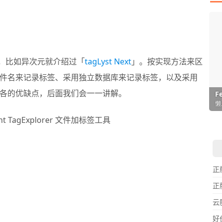
，比如异次元就介绍过「
tagLyst Next
」。按实现方法来区
件名来记录标签、采用独立数据库来记录标签，以及采用
各的优缺点，后面我们会一一讲解。
I
L
F
P
D
T
超
用
懒
在
一
颠
正
正
云
好