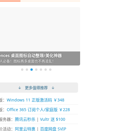
DM 必备的下载神器
istary 6 Pro 搜索神器
ences 桌面图标自动整理/美化神器
arallels Desktop 虚拟机
ownie 下载网络视频的神器 (Mac)
ypora - 极简好用的 Markdown 编辑器
强的 Windows 平台下载工具
过回不去！大幅提高 Windows 文件搜索效率
人必备！图标再多桌面也不再凌乱！
 Mac 上流畅运行 Windows (支持 M 芯片)
键下视频，超简单好用！谁用谁知道
覆写作体验！跨平台支持 Win / Mac
↓ 更多值得推荐 ↓
版：
Windows 11 正版激活码 ￥348
版：
Office 365 订阅个人/家庭版 ￥228
服务器：
腾讯云秒杀
|
Vultr 送 $100
价活动：
阿里云特惠
|
百度网盘 SVIP