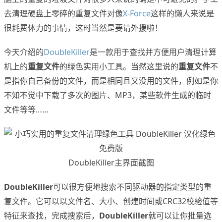
去清理硬盘上零碎的重复文件对像
X-Force
这样的懒人来说是
很耗费体力的事情，这时当然是要请外援啦！
今天介绍的
DoubleKiller
是一款用于查找并方便用户清理计算
机上的
重复文件
的绿色实用小工具。当然这里说的
重复文件
不
是指你自己备份的文件，而是相同且又没用的文件，例如是你
不知不觉中下载了多次的图片、MP3，某些软件生成的临时
文件等等……
DoubleKiller主界面截图
DoubleKiller
可以很方便地搜索不同驱动器的指定类型的重
复文件。它可以以文件名、大小、创建时间或CRC32校验值等
特征来查找，完成搜索后，
DoubleKiller
就可以让你批量选