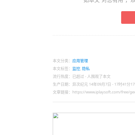
如本文“对您有用”
本文分类：
应用管理
本文标签：
监控
,
隐私
流行热度：已超过
-
人围观了本文
生产日期：异次纪元 14年09月7日 - 17时41分1
文章链接：https://www.iplaysoft.com/free/gec