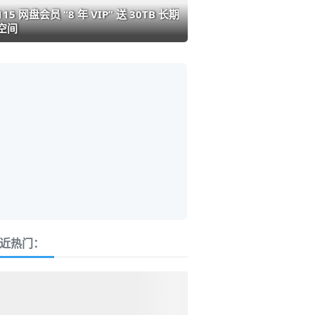
115 网盘会员 “8 年 VIP” 送 30TB 长期
空间
近热门：