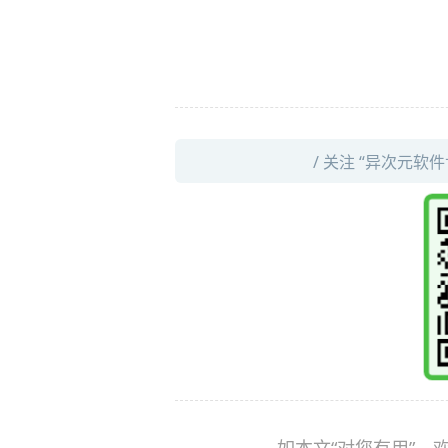
/ 关注 “异次元软