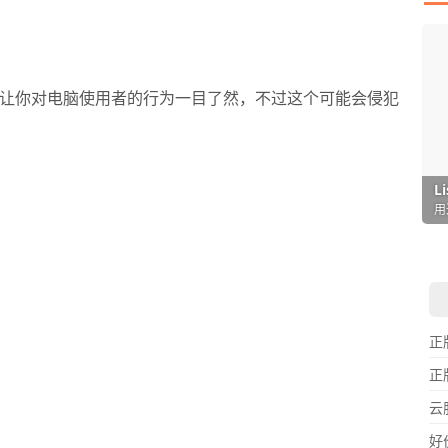
让你对电脑使用者的行为一目了然，不过这个可能会侵犯
I
L
F
P
D
T
超
用
懒
在
一
颠
正
正
云
好