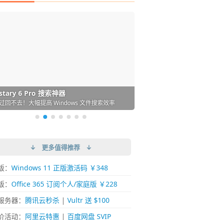
DM 必备的下载神器
istary 6 Pro 搜索神器
ences 桌面图标自动整理/美化神器
arallels Desktop 虚拟机
ownie 下载网络视频的神器 (Mac)
ypora - 极简好用的 Markdown 编辑器
强的 Windows 平台下载工具
过回不去！大幅提高 Windows 文件搜索效率
人必备！图标再多桌面也不再凌乱！
 Mac 上流畅运行 Windows (支持 M 芯片)
键下视频，超简单好用！谁用谁知道
覆写作体验！跨平台支持 Win / Mac
↓ 更多值得推荐 ↓
版：
Windows 11 正版激活码 ￥348
版：
Office 365 订阅个人/家庭版 ￥228
服务器：
腾讯云秒杀
|
Vultr 送 $100
价活动：
阿里云特惠
|
百度网盘 SVIP