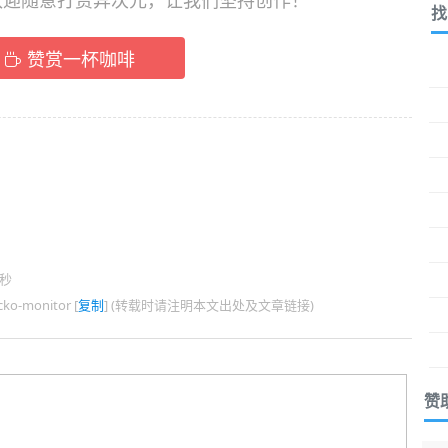
，欢迎随意打赏异次元，让我们坚持创作！
找
赞赏一杯咖啡
7秒
ko-monitor [
复制
] (转载时请注明本文出处及文章链接)
赞