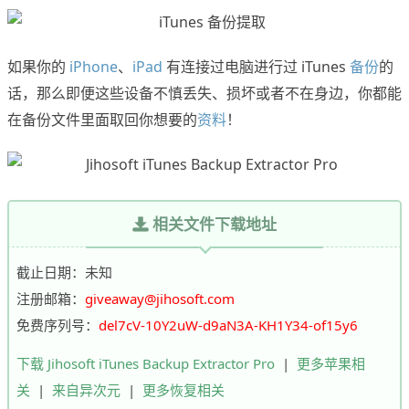
如果你的
iPhone
、
iPad
有连接过电脑进行过 iTunes
备份
的
话，那么即便这些设备不慎丢失、损坏或者不在身边，你都能
在备份文件里面取回你想要的
资料
！
相关文件下载地址
截止日期：未知
注册邮箱：
giveaway@jihosoft.com
免费序列号：
del7cV-10Y2uW-d9aN3A-KH1Y34-of15y6
下载 Jihosoft iTunes Backup Extractor Pro
|
更多苹果相
关
|
来自异次元
|
更多恢复相关