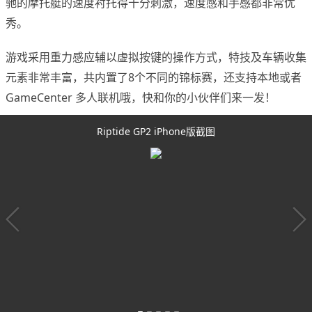
驰的摩托艇的速度衬托得十分刺激，速度感和手感都非常优
秀。
游戏采用重力感应辅以虚拟按键的操作方式，特技及车辆收集
元素非常丰富，共内置了8个不同的锦标赛，还支持本地或者
GameCenter 多人联机哦，快和你的小伙伴们来一发！
Riptide GP2 iPhone版截图