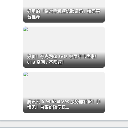
好用的「临时手机短信验证码」接码平
台推荐
好价！夸克网盘 SVIP 会员年卡优惠！
6TB 空间 / 不限速！
腾讯云 ￥99 轻量 VPS 服务器补货！手
慢无！白菜价随便玩...