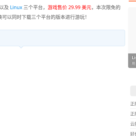
以及
Linux
三个平台，
游戏售价 29.99 美元
，本次限免的
经兑换可以同时下载三个平台的版本进行游玩！
I
L
F
P
D
T
超
用
懒
在
一
颠
正
正
云
好