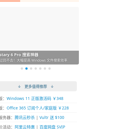
DM 必备的下载神器
istary 6 Pro 搜索神器
ences 桌面图标自动整理/美化神器
arallels Desktop 虚拟机
ownie 下载网络视频的神器 (Mac)
ypora - 极简好用的 Markdown 编辑器
强的 Windows 平台下载工具
过回不去！大幅提高 Windows 文件搜索效率
人必备！图标再多桌面也不再凌乱！
 Mac 上流畅运行 Windows (支持 M 芯片)
键下视频，超简单好用！谁用谁知道
覆写作体验！跨平台支持 Win / Mac
↓ 更多值得推荐 ↓
版：
Windows 11 正版激活码 ￥348
版：
Office 365 订阅个人/家庭版 ￥228
服务器：
腾讯云秒杀
|
Vultr 送 $100
价活动：
阿里云特惠
|
百度网盘 SVIP