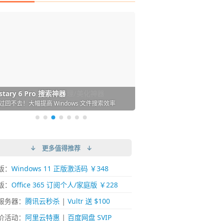
DM 必备的下载神器
istary 6 Pro 搜索神器
ences 桌面图标自动整理/美化神器
arallels Desktop 虚拟机
ownie 下载网络视频的神器 (Mac)
ypora - 极简好用的 Markdown 编辑器
强的 Windows 平台下载工具
过回不去！大幅提高 Windows 文件搜索效率
人必备！图标再多桌面也不再凌乱！
 Mac 上流畅运行 Windows (支持 M 芯片)
键下视频，超简单好用！谁用谁知道
覆写作体验！跨平台支持 Win / Mac
↓ 更多值得推荐 ↓
版：
Windows 11 正版激活码 ￥348
版：
Office 365 订阅个人/家庭版 ￥228
服务器：
腾讯云秒杀
|
Vultr 送 $100
价活动：
阿里云特惠
|
百度网盘 SVIP