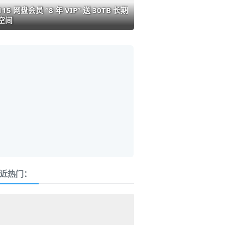
115 网盘会员 “8 年 VIP” 送 30TB 长期
空间
近热门：