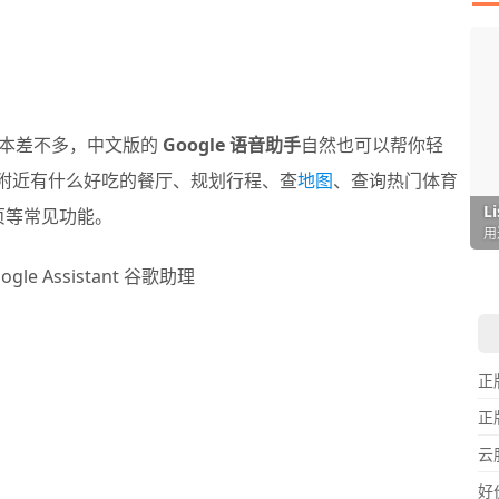
本差不多，中文版的
Google 语音助手
自然也可以帮你轻
找附近有什么好吃的餐厅、规划行程、查
地图
、查询热门体育
I
L
F
P
D
T
页等常见功能。
超
用
懒
在
一
颠
正
正
云
好