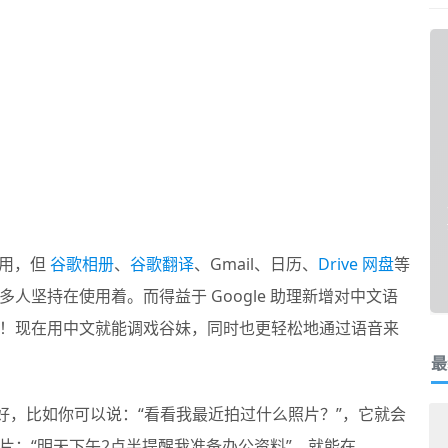
使用，但
谷歌相册
、
谷歌翻译
、Gmail、日历、
Drive 网盘
等
人坚持在使用着。而得益于 Google 助理新增对中文语
！现在用中文就能调戏谷妹，同时也更轻松地通过语音来
最
相当好，比如你可以说：“看看我最近拍过什么照片？”，它就会
片；“明天下午2点半提醒我准备办公资料”，就能在