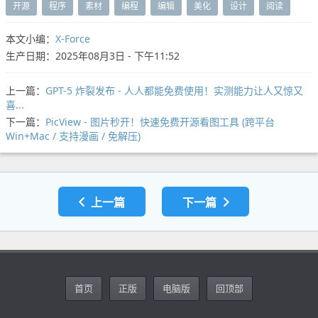
开源
程序
素材
编程
编辑
美化
设计
阅读
本文小编：
X-Force
生产日期：2025年08月3日 - 下午11:52
上一篇：
GPT-5 炸裂发布 - 人人都能免费使用！实测能力让人又惊又
喜...
下一篇：
PicView - 图片秒开！快速免费开源看图工具 (跨平台
Win+Mac / 支持漫画 / 免解压)
上一篇
下一篇
首页
正版
电脑版
回顶部