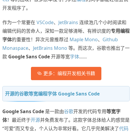
开发程序了。
作为一个常要在
VSCode
、
JetBrains
连续泡几个小时阅读和
编辑代码的苦命人，深知一款足够清晰、有辨识度的
专用编程
字体
的重要性！异次元曾推荐过
Maple Mono
、
Github
Monaspace
、
JetBrains Mono
等。而这次，谷歌也推出了一
款
Google Sans Code
开源等宽
字体
……
更多：编程开发相关书籍
开源的谷歌等宽编程字体 Google Sans Code
Google Sans Code
是一款由
谷歌
开发的代码专用
等宽字
体
！最近终于
开源
并免费发布了。这款字体总体给人的感觉是
“可爱”而又专业，个人认为非常好看。它几乎完美解决了
代码