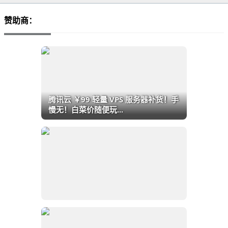
赞助商：
腾讯云 ￥99 轻量 VPS 服务器补货！手
慢无！白菜价随便玩...