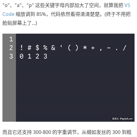
"o"、"a"、"p" 这些关键字母内部加大了空间，就算我把
VS
Code
缩放调到 85%，代码依然看得清清楚楚。(终于不用把
脸贴屏幕上了...)
而且它还支持 300-800 的字重调节，从细如发丝的 300 到粗