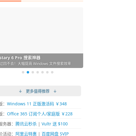
DM 必备的下载神器
istary 6 Pro 搜索神器
ences 桌面图标自动整理/美化神器
arallels Desktop 虚拟机
ownie 下载网络视频的神器 (Mac)
ypora - 极简好用的 Markdown 编辑器
强的 Windows 平台下载工具
过回不去！大幅提高 Windows 文件搜索效率
人必备！图标再多桌面也不再凌乱！
 Mac 上流畅运行 Windows (支持 M 芯片)
键下视频，超简单好用！谁用谁知道
覆写作体验！跨平台支持 Win / Mac
↓ 更多值得推荐 ↓
版：
Windows 11 正版激活码 ￥348
版：
Office 365 订阅个人/家庭版 ￥228
服务器：
腾讯云秒杀
|
Vultr 送 $100
价活动：
阿里云特惠
|
百度网盘 SVIP