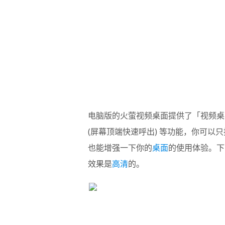
电脑版的火萤视频桌面提供了「视频桌面
(屏幕顶端快速呼出) 等功能，你可以
也能增强一下你的
桌面
的使用体验。下
效果是
高清
的。