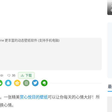
36
下载
最
，一张精美
赏心悦目的壁纸
可以让你每天的心情大好！所
换心情。