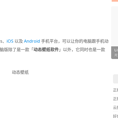
s、
iOS
以及
Android
手机平台，可以让你的电脑跟手机动
脑版除了是一款「
动态壁纸软件
」以外，它同时也是一款
I
L
F
P
D
T
超
用
懒
在
一
颠
正
正
云
好