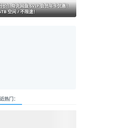
好价！夸克网盘 SVIP 会员年卡优惠！
6TB 空间 / 不限速！
近热门：