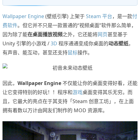
Wallpaper Engine
(壁纸引擎) 上架于
Steam 平台
，是一款
付
费软件
。但它并不只是一款普通的“视频桌面”软件那么简单，
因为除了能
在桌面播放视频
之外，它还能将
网页
甚至基于
Unity 引擎的小游戏 /
3D
程序通通变成你桌面的
动态壁纸
，
有声音、能互动，甚至还支持
鼠标
操作。
因此，
Wallpaper Engine
不仅能让你的桌面变得好看，还能
让它变得特别的好玩！！程序和
游戏
桌面变得其乐无穷。而
且，它最大的亮点在于其支持「Steam 创意工坊」，在上面
拥有着数以万计由网友们制作的 MOD 资源库。