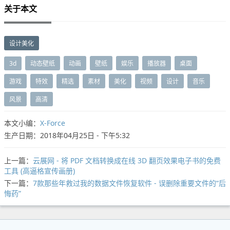
关于本文
设计美化
3d
动态壁纸
动画
壁纸
娱乐
播放器
桌面
游戏
特效
精选
素材
美化
视频
设计
音乐
风景
高清
本文小编：
X-Force
生产日期：2018年04月25日 - 下午5:32
上一篇：
云展网 - 将 PDF 文档转换成在线 3D 翻页效果电子书的免费
工具 (高逼格宣传画册)
下一篇：
7款那些年救过我的数据文件恢复软件 - 误删除重要文件的“后
悔药”