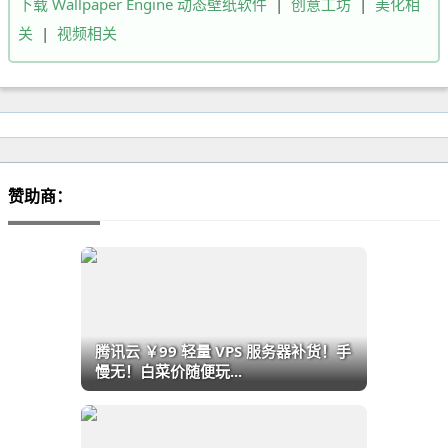
下载 Wallpaper Engine 动态壁纸软件
|
创意工坊
|
美化相
关
|
视频相关
赞助商：
腾讯云 ￥99 轻量 VPS 服务器补货！手
慢无！白菜价随便玩...