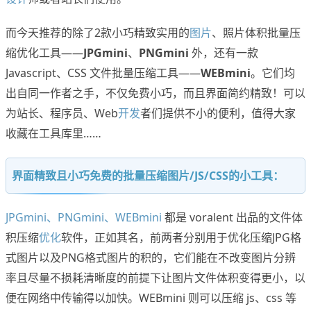
而今天推荐的除了2款小巧精致实用的
图片
、照片体积批量压
缩优化工具——
JPGmini
、
PNGmini
外，还有一款
Javascript、CSS 文件批量压缩工具——
WEBmini
。它们均
出自同一作者之手，不仅免费小巧，而且界面简约精致！可以
为站长、程序员、Web
开发
者们提供不小的便利，值得大家
收藏在工具库里……
界面精致且小巧免费的批量压缩图片/JS/CSS的小工具：
JPGmini、PNGmini、WEBmini
都是 voralent 出品的文件体
积压缩
优化
软件，正如其名，前两者分别用于优化压缩JPG格
式图片以及PNG格式图片的积的，它们能在不改变图片分辨
率且尽量不损耗清晰度的前提下让图片文件体积变得更小，以
便在网络中传输得以加快。WEBmini 则可以压缩 js、css 等