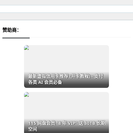
赞助商：
最新虚拟信用卡推荐 (开卡教程) - 支付
各类 AI 会员必备
115 网盘会员 “8 年 VIP” 送 30TB 长期
空间