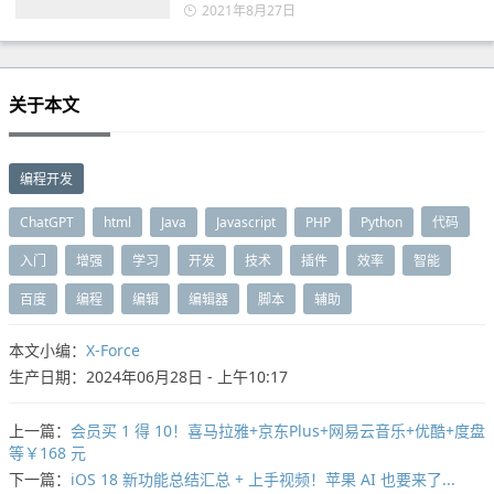
2021年8月27日
关于本文
编程开发
ChatGPT
html
Java
Javascript
PHP
Python
代码
入门
增强
学习
开发
技术
插件
效率
智能
百度
编程
编辑
编辑器
脚本
辅助
本文小编：
X-Force
生产日期：2024年06月28日 - 上午10:17
上一篇：
会员买 1 得 10！喜马拉雅+京东Plus+网易云音乐+优酷+度盘
等￥168 元
下一篇：
iOS 18 新功能总结汇总 + 上手视频！苹果 AI 也要来了...