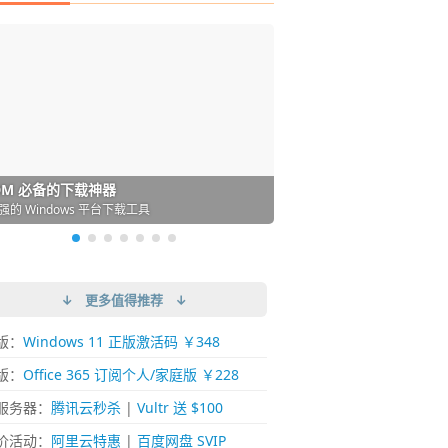
DM 必备的下载神器
istary 6 Pro 搜索神器
ences 桌面图标自动整理/美化神器
arallels Desktop 虚拟机
ownie 下载网络视频的神器 (Mac)
ypora - 极简好用的 Markdown 编辑器
强的 Windows 平台下载工具
过回不去！大幅提高 Windows 文件搜索效率
人必备！图标再多桌面也不再凌乱！
 Mac 上流畅运行 Windows (支持 M 芯片)
键下视频，超简单好用！谁用谁知道
覆写作体验！跨平台支持 Win / Mac
↓ 更多值得推荐 ↓
版：
Windows 11 正版激活码 ￥348
版：
Office 365 订阅个人/家庭版 ￥228
服务器：
腾讯云秒杀
|
Vultr 送 $100
价活动：
阿里云特惠
|
百度网盘 SVIP