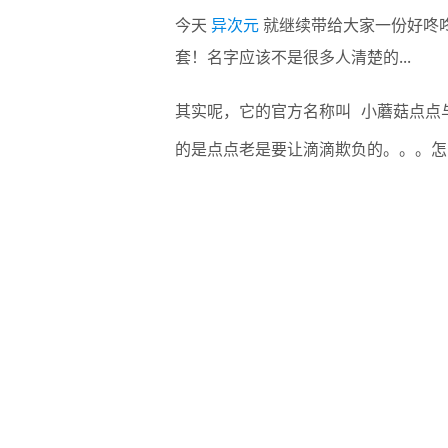
今天
异次元
就继续带给大家一份好咚
套！名字应该不是很多人清楚的...
其实呢，它的官方名称叫
小蘑菇点点
www.x-force.cn
的是点点老是要让滴滴欺负的。。。怎