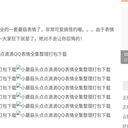
全的一套蘑菇表情了，非常可爱搞怪的喔。。。由于表情
吧～大家狂下就是了，绝对不会让你后悔的！
I
L
F
P
D
T
超
用
懒
在
一
颠
正
正
云
好