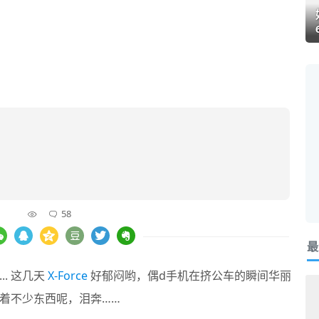
58
最
. 这几天
X-Force
好郁闷哟，偶d手机在挤公车的瞬间华丽
着不少东西呢，泪奔……