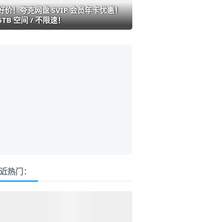
好价！夸克网盘 SVIP 会员年卡优惠！
6TB 空间 / 不限速！
近热门：