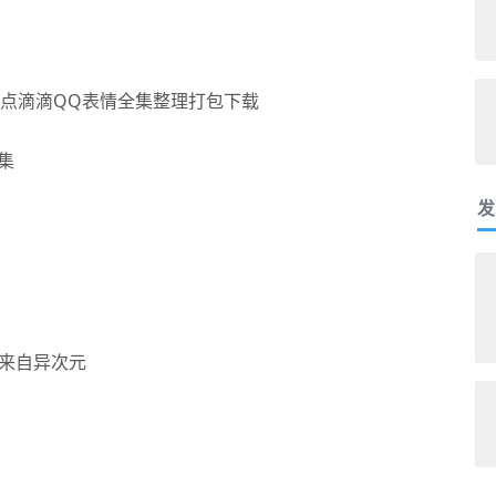
集
发
来自异次元