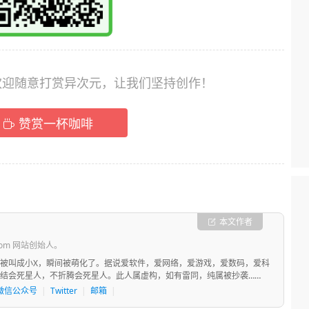
，欢迎随意打赏异次元，让我们坚持创作！
赞赏一杯咖啡
本文作者
com 网站创始人。
被叫成小X，瞬间被萌化了。据说爱软件，爱网络，爱游戏，爱数码，爱科
结会死星人，不折腾会死星人。此人属虚构，如有雷同，纯属被抄袭……
微信公众号
|
Twitter
|
邮箱
|