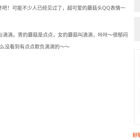
咚吧！可能不少人已经见过了，超可爱的蘑菇头QQ表情一
与滴滴。男的蘑菇是点点，女的蘑菇叫滴滴，咔咔～很郁闷
么没看到有点点欺负滴滴的～～
好