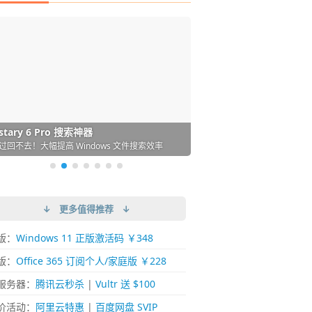
DM 必备的下载神器
istary 6 Pro 搜索神器
ences 桌面图标自动整理/美化神器
arallels Desktop 虚拟机
ownie 下载网络视频的神器 (Mac)
ypora - 极简好用的 Markdown 编辑器
强的 Windows 平台下载工具
过回不去！大幅提高 Windows 文件搜索效率
人必备！图标再多桌面也不再凌乱！
 Mac 上流畅运行 Windows (支持 M 芯片)
键下视频，超简单好用！谁用谁知道
覆写作体验！跨平台支持 Win / Mac
↓ 更多值得推荐 ↓
版：
Windows 11 正版激活码 ￥348
版：
Office 365 订阅个人/家庭版 ￥228
服务器：
腾讯云秒杀
|
Vultr 送 $100
价活动：
阿里云特惠
|
百度网盘 SVIP