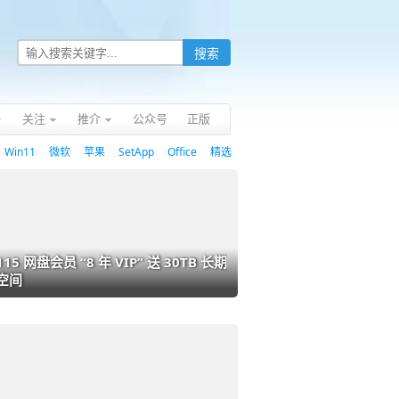
关注
推介
公众号
正版
Win11
微软
苹果
SetApp
Office
精选
115 网盘会员 “8 年 VIP” 送 30TB 长期
空间