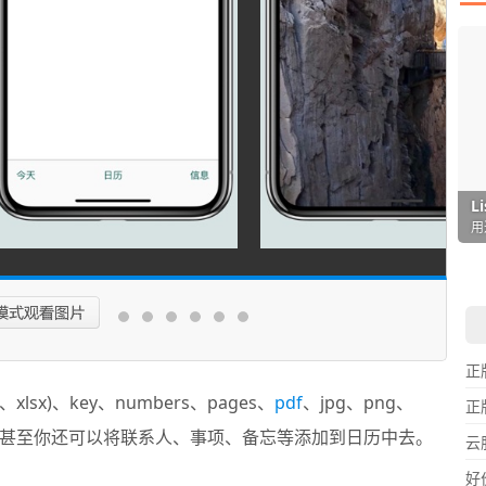
I
L
F
P
D
T
超
用
懒
在
一
颠
正
x、xlsx)、key、numbers、pages、
pdf
、jpg、png、
正
文件，甚至你还可以将联系人、事项、备忘等添加到日历中去。
云
好