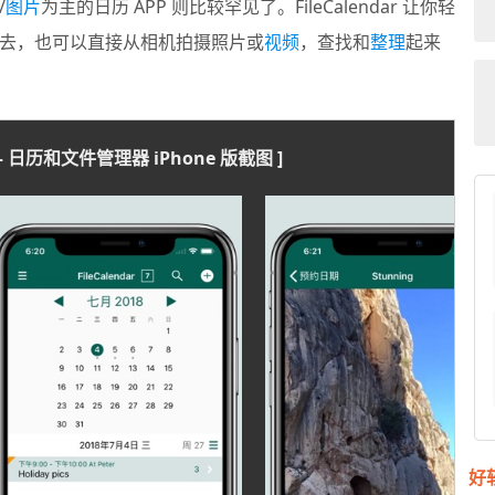
/
图片
为主的日历 APP 则比较罕见了。
FileCalendar
让你轻
去，也可以直接从相机拍摄照片或
视频
，查找和
整理
起来
dar – 日历和文件管理器 iPhone 版截图 ]
好