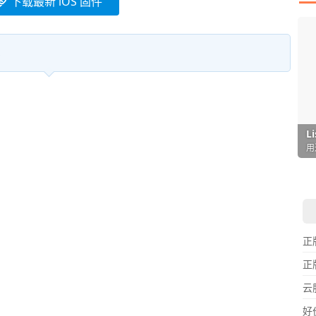
下载最新 iOS 固件
I
L
F
P
D
T
超
用
懒
在
一
颠
正
正
云
好