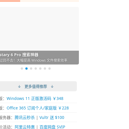
DM 必备的下载神器
istary 6 Pro 搜索神器
ences 桌面图标自动整理/美化神器
arallels Desktop 虚拟机
ownie 下载网络视频的神器 (Mac)
ypora - 极简好用的 Markdown 编辑器
强的 Windows 平台下载工具
过回不去！大幅提高 Windows 文件搜索效率
人必备！图标再多桌面也不再凌乱！
 Mac 上流畅运行 Windows (支持 M 芯片)
键下视频，超简单好用！谁用谁知道
覆写作体验！跨平台支持 Win / Mac
↓ 更多值得推荐 ↓
版：
Windows 11 正版激活码 ￥348
版：
Office 365 订阅个人/家庭版 ￥228
服务器：
腾讯云秒杀
|
Vultr 送 $100
价活动：
阿里云特惠
|
百度网盘 SVIP