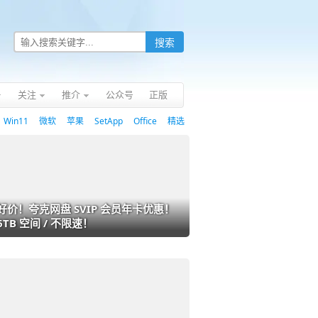
关注
推介
公众号
正版
Win11
微软
苹果
SetApp
Office
精选
好价！夸克网盘 SVIP 会员年卡优惠！
6TB 空间 / 不限速！