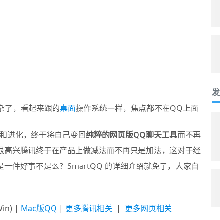
发
杂了，看起来跟的
桌面
操作系统一样，焦点都不在QQ上面
延续和进化，终于将自己变回
纯粹的网页版QQ聊天工具
而不再
很高兴腾讯终于在产品上做减法而不再只是加法，这对于经
一件好事不是么？SmartQQ 的详细介绍就免了，大家自
Win) |
Mac版QQ
|
更多腾讯相关
|
更多网页相关