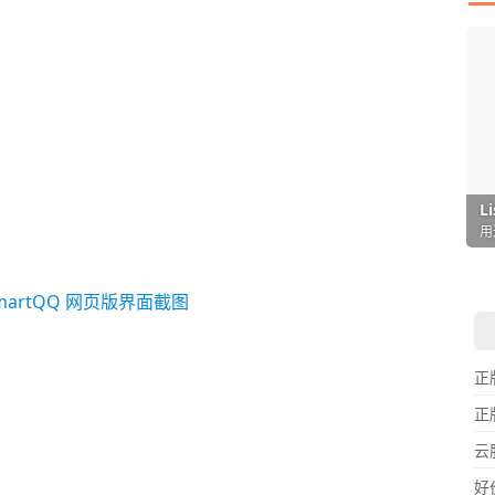
I
L
F
P
D
T
超
用
懒
在
一
颠
正
正
云
好