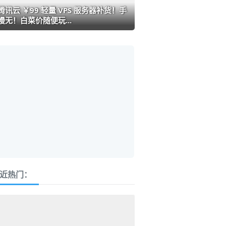
腾讯云 ￥99 轻量 VPS 服务器补货！手
慢无！白菜价随便玩...
近热门：