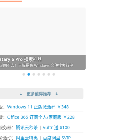
DM 必备的下载神器
istary 6 Pro 搜索神器
ences 桌面图标自动整理/美化神器
arallels Desktop 虚拟机
ownie 下载网络视频的神器 (Mac)
ypora - 极简好用的 Markdown 编辑器
强的 Windows 平台下载工具
过回不去！大幅提高 Windows 文件搜索效率
人必备！图标再多桌面也不再凌乱！
 Mac 上流畅运行 Windows (支持 M 芯片)
键下视频，超简单好用！谁用谁知道
覆写作体验！跨平台支持 Win / Mac
↓ 更多值得推荐 ↓
版：
Windows 11 正版激活码 ￥348
版：
Office 365 订阅个人/家庭版 ￥228
服务器：
腾讯云秒杀
|
Vultr 送 $100
价活动：
阿里云特惠
|
百度网盘 SVIP