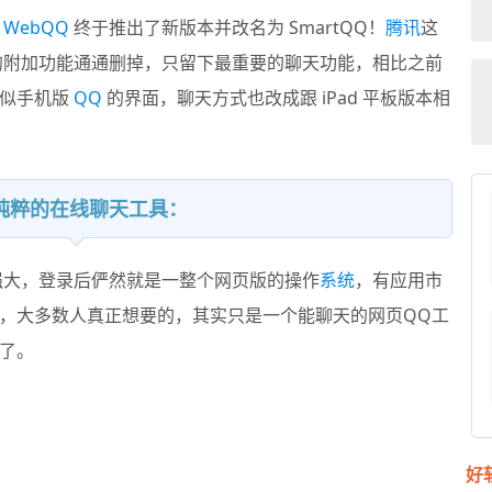
版
WebQQ
终于推出了新版本并改名为
SmartQQ
！
腾讯
这
杂的附加功能通通删掉，只留下最重要的聊天功能，相比之前
类似手机版
QQ
的界面，聊天方式也改成跟 iPad 平板版本相
，更纯粹的在线聊天工具：
很强大，登录后俨然就是一整个网页版的操作
系统
，有应用市
，大多数人真正想要的，其实只是一个能聊天的网页QQ工
了。
好