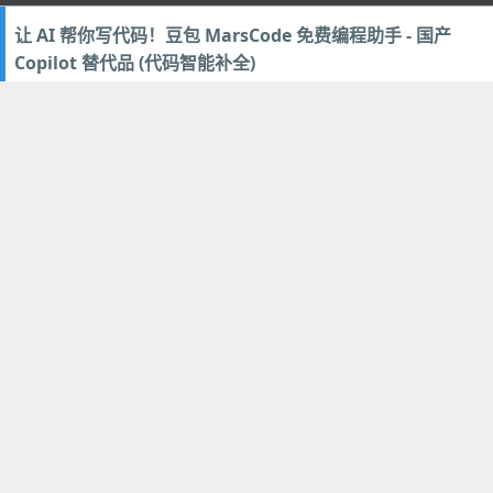
让 AI 帮你写代码！豆包 MarsCode 免费编程助手 - 国产
Copilot 替代品 (代码智能补全)
2024年11月10日
5
人工智能
,
编程开发
针对个人免费
WebStorm 和 Rider 官方免费激活版下载！JetBrains 系列
Web 开发/游戏编程工具
2024年10月30日
1
编程开发