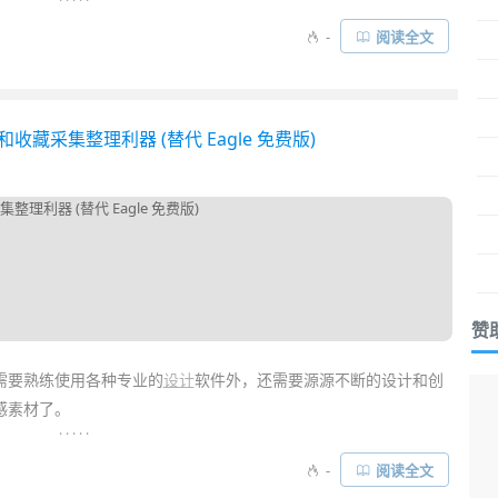
」而言，其实易用性相对并没那么重要，
效率
才是更高的追求！所
-
阅读全文
般解决”，双手不必频繁离开键盘，那对效率的提高是很可观！于是
工具的诞生……
器和收藏采集整理利器 (替代 Eagle 免费版)
赞
需要熟练使用各种专业的
设计
软件外，还需要源源不断的设计和创
感素材了。
. . . . .
图等素材下载到本地后，由于缺少有效的
管理
，常常“混乱不堪”，使
-
阅读全文
用时也没法快速找到，效率很低。因此，一款专业好用的
素材
管理