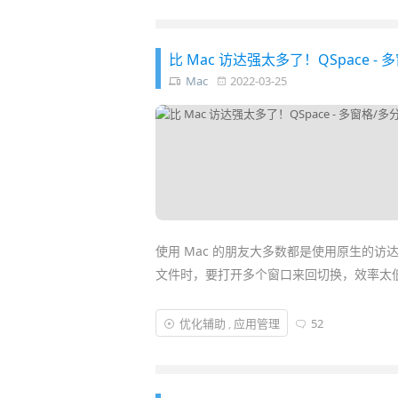
器软件，比如
Eagle
或「
Billfish
」就显得尤
比 Mac 访达强太多了！QSpace 
Mac
2022-03-25
使用 Mac 的朋友大多数都是使用原生的访达 
文件时，要打开多个窗口来回切换，效率太
FTP/SFTP/WebDav 等服务器，功能也不够
优化辅助
,
应用管理
52
如果你曾用过 Windows 经典老软 TC、Q
QSpace 正是一款值得强力安利的多窗格
支持连接各种服务器、右键增强、文件暂存