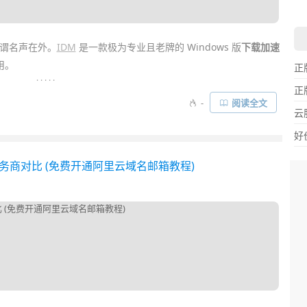
谓名声在外。
IDM
是一款极为专业且老牌的 Windows 版
下载加速
用。
正
. . . . .
正
工具”，虽然下载能力超群，但却没有图形界面，一般人用起来实在太
-
阅读全文
云
了图形界面懒人整合版，比如异次元推荐过的
Motrix
、
PDM
、
Photon
ia2 下载器……
好
商对比 (免费开通阿里云域名邮箱教程)