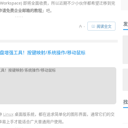
le Workspace) 即将全面收费，所以近期不少小伙伴都希望迁移到完
申请免费企业邮箱的教程
」吧。
. . . . .
发
专用的，对个人也很有实用价值！它的特点是可以绑定属于
自己的
-
阅读全文
，不仅能提升自己的品牌形象，也能避免邮箱被绑定在某一
com
持长存，更有安全感……
源键盘增强工具！按键映射/系统操作/移动鼠标
找
种
Linux
桌面版系统，都在追求简单化的图形界面，通常它们的交
单易上手才能适合广大普通用户使用。
. . . . .