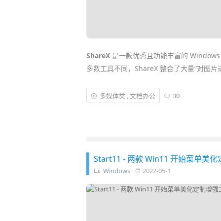
ShareX
是一款优秀且功能丰富的 Window
多数工具不同，ShareX 整合了大量“对图
功能上
ShareX
能用多到夸张来形容！除常见
多媒体类
,
文档办公
30
“截图后的动作”以及“上传后的动作”，可以
器
+复制图片网址」等一条龙操作……
Start11 - 两款 Win11 开始菜单
Windows
2022-05-1