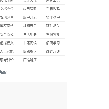
优化辅助
设计美化
系统工具
文档办公
应用管理
手机数码
发现分享
编程开发
技术教程
推荐网站
视频音乐
硬件相关
安全隐私
生活相关
备份恢复
虚拟模拟
书籍阅读
解密学习
人工智能
编辑输入
翻译辞典
思考讨论
压缩解压
助商：