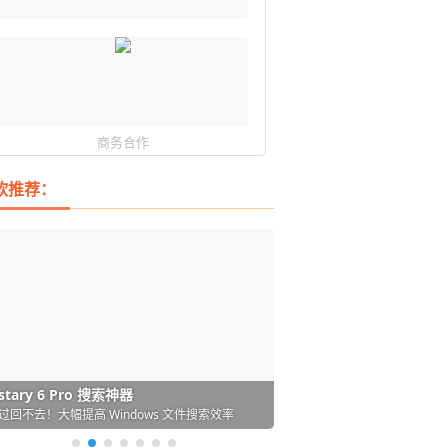
商务合作
软推荐：
DM 必备的下载神器
istary 6 Pro 搜索神器
ences 桌面图标自动整理/美化神器
arallels Desktop 虚拟机
ownie 下载网络视频的神器 (Mac)
ypora - 极简好用的 Markdown 编辑器
强的 Windows 平台下载工具
过回不去！大幅提高 Windows 文件搜索效率
人必备！图标再多桌面也不再凌乱！
 Mac 上流畅运行 Windows (支持 M 芯片)
键下视频，超简单好用！谁用谁知道
覆写作体验！跨平台支持 Win / Mac