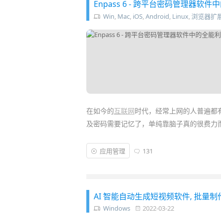
Enpass 6 - 跨平台密码管理器软件
Win
,
Mac
,
iOS
,
Android
,
Linux
,
浏览器扩
在如今的
互联网
时代，经常上网的人普遍都
及密码需要记忆了，单纯靠脑子真的很费力
然而如果用千篇一律的
密码
又特别危险，因
应用管理
131
前给大家推荐过《
建立一套自己的安全密码
且方便“一键登录”填写密码帐号的
密码管理
AI 智能自动生成短视频软件, 批量制
Windows
2022-03-22