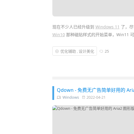
现在不少人已经升级到
Windows 11
了，尽
Win10
那种磁贴样式的开始菜单，Win11 
其实我们也没必要逼自己去适应新的
开始菜
优化辅助
,
设计美化
25
样式，那么还是有方法的。比如使用
Start1
你使用的开始菜单，同时还有一些
美化
以及
Qdown - 免费无广告简单好用的 Ari
Windows
2022-04-21