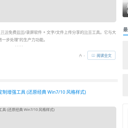
最
s
开源
免费
截图
/录屏软件 + 文字/文件上传分享的
效率
工具。它与大
片进一步处理”的生产力功能。
. . . . .
的截屏/录屏外，还有
标注
/图像编辑/文字识别/上传等等，利用它
-
阅读全文
打造属于自己的“工作流”，实现诸如：「一键截图+标注+上传到
服务
美化定制增强工具 (还原经典 Win7/10 风格样式)