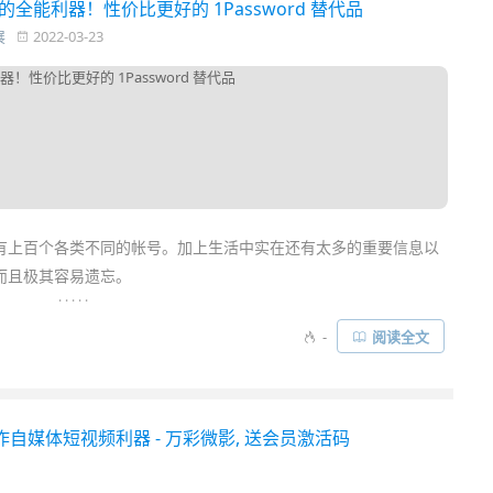
中的全能利器！性价比更好的 1Password 替代品
展
2022-03-23
有上百个各类不同的帐号。加上生活中实在还有太多的重要信息以
而且极其容易遗忘。
. . . . .
为只要某个
网站
泄露，你其他账号就容易被人一锅端，因此我们之
-
阅读全文
体系
》的方法。不过这仍不足以舒心，你还需要一款
安全
可靠，而
器软件
……
作自媒体短视频利器 - 万彩微影, 送会员激活码