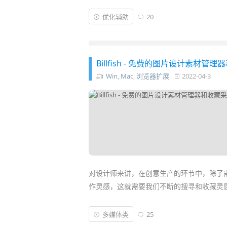
然而，对于经常要
写作
、写
代码
的「
键盘党
优化辅助
20
以如果一些常用的电脑操作都能用键盘“闪电
就有了
MyKeymap
这款
开源
按键映射增强
Billfish - 免费的图片设计素材管理
Win
,
Mac
,
浏览器扩展
2022-04-3
对设计师来讲，在创意生产的环节中，除了
作灵感，这就需要我们不断的搜寻和收藏灵
但往往大量的
图片
、照片、
壁纸
、截图、插
多媒体类
25
用过后就遗忘在电脑某个角落里，下次要使