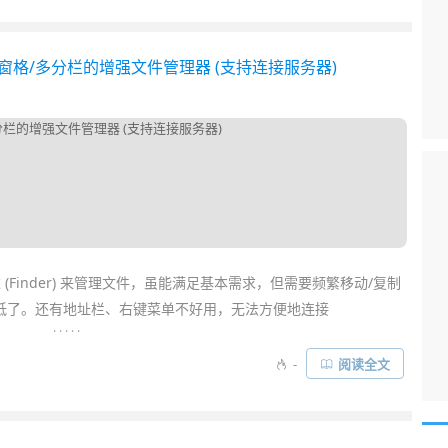
其重要了……
- 多窗格/多分栏的增强文件管理器 (支持连接服务器)
(Finder) 来管理文件，虽能满足基本需求，但需要频繁移动/复制
低了。还有地址栏、右键菜单不好用，无法方便地连接
. . . . .
丰富。
-
阅读全文
-Dir 之类的分栏管理器，那么肯定也希望在 Mac 上用到类似的。而
分栏 / 多视图的文件管理器，能非常高效地拖拽移动文件。同时扩展还
等众多实用功能……