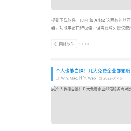
提到下载软件，
IDM
和
Aria2
这两款
神器
可
器
，功能丰富口碑极佳，但需要购买授权使
而
Aria2
则是一款免费
开源
的“命令行下载
网络软件
19
麻烦。不过有不少开发者为 Aria2 制作
等，而
Qdonw
则是又一款简单易用的集成 Ar
个人也能白嫖！几大免费企业邮箱服务
Win
,
Mac
,
其他
,
Web
2022-04-15