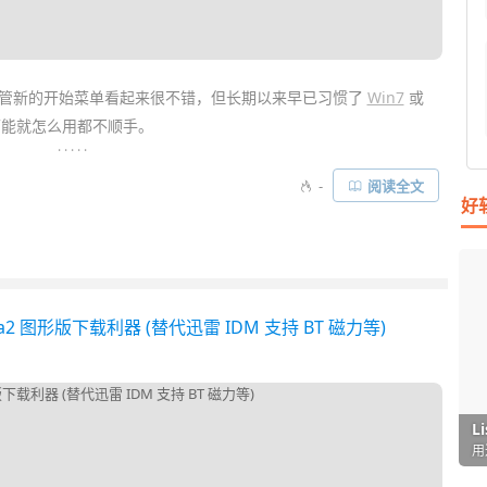
管新的开始菜单看起来很不错，但长期以来早已习惯了
Win7
或
可能就怎么用都不顺手。
. . . . .
单
，所以如果你希望能将 Win11 改成自己以往习惯的
经典
开始菜单
-
阅读全文
好
1
或
StartAllBack
等菜单自定义工具，他们都能帮你定制成更适合
增强功能……
a2 图形版下载利器 (替代迅雷 IDM 支持 BT 磁力等)
I
L
F
P
D
T
超
用
懒
在
一
颠