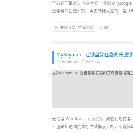
早前我们报道过
谷歌免费企业邮箱
(Goog
全免费的白嫖方案，今天就给大家写一篇「
其实，
企业邮箱
(
域名邮箱
) 并不是
企业
用户
发现分享
,
推荐网站
34
域名
，比如异次元的
xxx@iplaysoft.
服务商 (我就是从谷歌迁出了)，能让帐号保
MyKeymap - 让键盘党狂喜的开
Windows
2022-04-11
无论是 Windows、
macOS
，或者到现在各
互逻辑都是围绕鼠标或触摸设计的，毕竟简