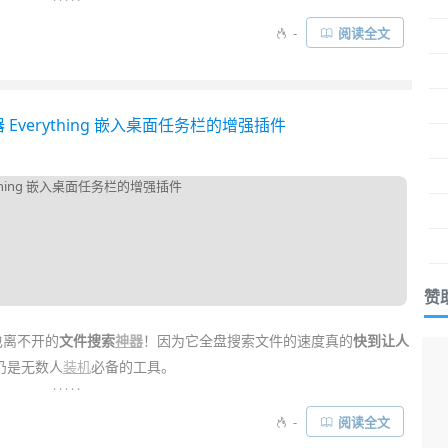
同时，也将其配套的免费
密码
管理器——
Microsoft Authenticator
-
阅读全文
d 客户端以及
Chrome
浏览器
插件
，可让你跨电脑手机
跨平台同步密
录帐号……
 Everything 嵌入桌面任务栏的增强插件
赞
也离不开的
文件搜索
神器
！因为它全盘搜索文件的速度真的
快到让人
至今仍是无数人
装机
必备的工具。
. . . . .
认集成了一个很方便的
搜索框
，但实际上它速度挺慢挺鸡肋的，相
-
阅读全文
很快很惊人！不过，通过安装
Everything Toolbar
这款
增强
插件