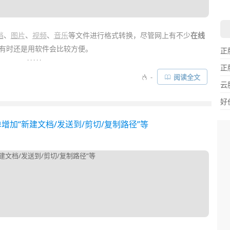
档
、
图片
、
视频
、
音乐
等文件进行格式转换，尽管网上有不少
在线
有时还是用软件会比较方便。
正
. . . . .
正
，对
网速
要求也很高，并不适合频繁使用。而如果你不想在电脑上
-
阅读全文
云
的「
文件万能格式转换器
」——
File Converter
！它直接通过右键就
好
菜单增加“新建文档/发送到/剪切/复制路径”等