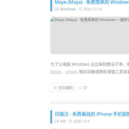
Maye (Maya) - 免费简单的 W
Windows
2020-12-14
为了让电脑 Windows
桌面
保持整洁干净，
Rolan
、
uTools
等启动器或图标增强工具来
Maya
是又一款功能“足够简单”的免费应用
优化辅助
37
除了让你可以分类放置软件图标，并一键呼
功能，这对追求简约高效的同学可能比较对
扫描汪 - 免费离线的 iPhone 手机
iOS
2020-12-4