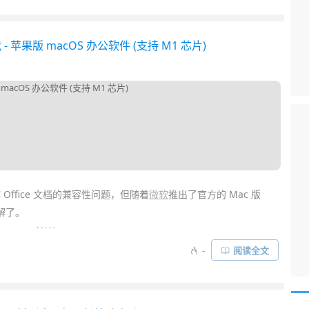
闪电……
载 - 苹果版 macOS 办公软件 (支持 M1 芯片)
Office 文档的兼容性问题，但随着
微软
推出了官方的 Mac 版
解了。
. . . . .
或
VMware
来运行 Windows 版的
Office
。不过，微软
Office
-
阅读全文
运行！最新版还完美支持 ARM 架构的 M1 芯片处理器！性能大幅
性，绝对是
装机
必备……