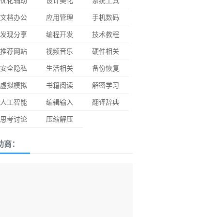
优化辅助
设计美化
系统工具
文档办公
应用管理
手机数码
发现分享
编程开发
技术教程
推荐网站
视频音乐
硬件相关
安全隐私
生活相关
备份恢复
虚拟模拟
书籍阅读
解密学习
人工智能
编辑输入
翻译辞典
思考讨论
压缩解压
助商：