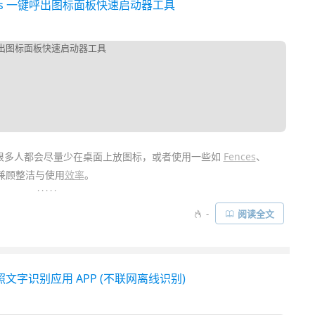
indows 一键呼出图标面板快速启动器工具
很多人都会尽量少在桌面上放图标，或者使用一些如
Fences
、
兼顾整洁与使用
效率
。
. . . . .
快速启动
工具，它最大的特点就是简洁、免费、绿色、体积小巧。它
-
阅读全文
出面板进行「
快速启动应用程序
」之外，几乎没有任何花哨多余的
味……
拍照文字识别应用 APP (不联网离线识别)