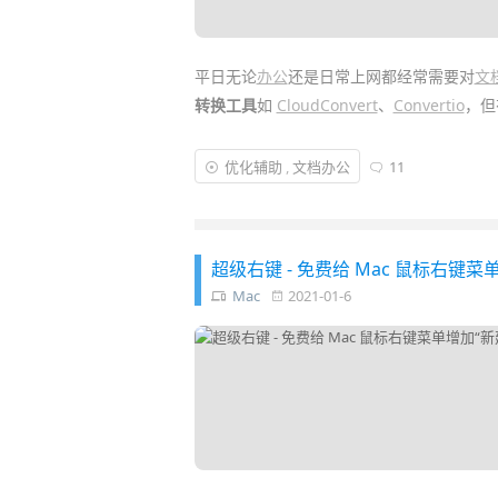
平日无论
办公
还是日常上网都经常需要对
文
转换工具
如
CloudConvert
、
Convertio
，但
在线工具一般会限制文件大小数量或要付费
优化辅助
,
文档办公
11
装一堆
转换
工具，那么就试试这款免费开源
能完成多种
格式
转换，超级好用方便……
超级右键 - 免费给 Mac 鼠标右键
Mac
2021-01-6