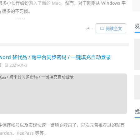
近很多小伙伴纷纷
购入了新的 Mac
。然而，对于刚刚从 Windows 平
有很多的不习惯。
. . . . .
发
键
菜单
就能很方便地 “
新建文本文档
”、将文件 “发送到” 指定文件
-
阅读全文
认是没有这些的。而
超级右键
iRightMouse 这款免费的
右键增强工具
……
word 替代品 / 跨平台同步密码 / 一键填充自动登录
展
2021-01-3
找
件保存帐号以及实现快速一键填充登录了，异次元曾推荐过的就有
warden
、
KeePass
等等。
. . . . .