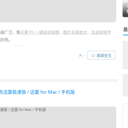
最
来越广泛，像
无需 PS 一键自动抠图
、
图片无损放大
、
生成视频字
好用。
. . . . .
智能
实现的 “
免费录音转文字工具
”。它能帮助你方便地将会议记
-
阅读全文
频识别并转写成文字。就像各种
OCR 图片转文字
应用一样，能极大
极速版 / 迅雷 for Mac / 手机版