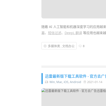
随着 AI 人工智能和机器深度学习的应用越
幕
、
短信过滤
、
DeepL 翻译
等应用也越来越
而今天介绍的「
i笛云听写
」同样是借助
人工
多媒体类
,
文档办公
8
录、讲座内容、语音备忘录、影视原声等音
地方便你
办公
或进一步
编辑
使用……
迅雷最新版下载工具软件 - 官方去广告迅雷
Win
,
Mac
,
iOS
,
Android
2021-01-14