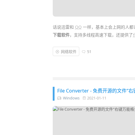
话说迅雷和
QQ
一样，基本上会上网的人都
下载软件
，支持多线程高速下载，还提供了
等功能。
网络软件
51
迅雷
推出 Win、Mac、Android 和 
Windows 上还区分了普通版、去除广告的 V
驴 ed2k 等类型的
下载
，基本能覆盖所有下
File Converter - 免费开源
Windows
2021-01-11