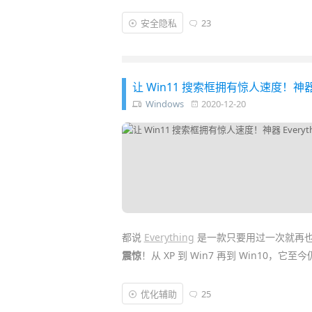
而最近
微软
在发布了
全新的 Edge 浏览器
的
安全隐私
23
进行了一轮大
升级
，推出了 iOS、Androi
码数据
，并实现高效的
一键自动填写密码
登
让 Win11 搜索框拥有惊人速度！神器
Windows
2020-12-20
都说
Everything
是一款只要用过一次就再
震惊
！从 XP 到 Win7 再到 Win10，它
虽然在新版的
Windows 10
桌面任务栏上默
优化辅助
25
比之下 Everything 查找文件的
速度
就真的