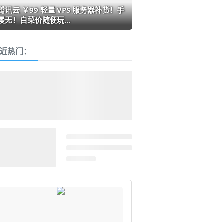
腾讯云 ￥99 轻量 VPS 服务器补货！手
慢无！白菜价随便玩...
近热门：