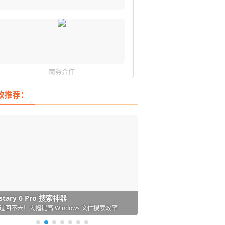
商务合作
软推荐：
DM 必备的下载神器
istary 6 Pro 搜索神器
ences 桌面图标自动整理/美化神器
arallels Desktop 虚拟机
ownie 下载网络视频的神器 (Mac)
ypora - 极简好用的 Markdown 编辑器
强的 Windows 平台下载工具
过回不去！大幅提高 Windows 文件搜索效率
人必备！图标再多桌面也不再凌乱！
 Mac 上流畅运行 Windows (支持 M 芯片)
键下视频，超简单好用！谁用谁知道
覆写作体验！跨平台支持 Win / Mac