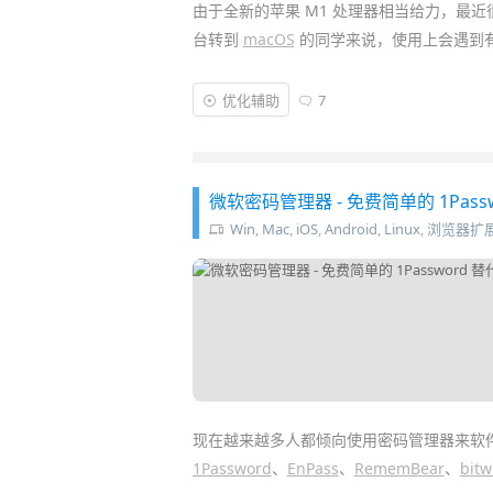
由于全新的苹果 M1 处理器相当给力，最
台转到
macOS
的同学来说，使用上会遇到
比如，在
Windows
资源管理器上的鼠标右
优化辅助
7
夹、
剪切文件
等等，但在 macOS 系统默
就能帮我们重现这些功能，而且还更加丰富
微软密码管理器 - 免费简单的 1Pass
Win
,
Mac
,
iOS
,
Android
,
Linux
,
浏览器扩
现在越来越多人都倾向使用密码管理器来软
1Password
、
EnPass
、
RememBear
、
bit