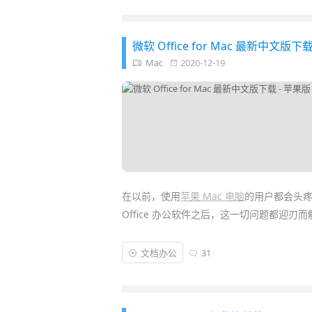
后，你也能让 Win10 任务栏的搜索框快如
微软 Office for Mac 最新中文版下
Mac
2020-12-19
在以前，使用
苹果 Mac 电脑
的用户都会头疼 
Office 办公软件之后，这一切问题都迎刃而
此前不少
办公
用户都通过
Parallels Desktop
文档办公
31
for Mac 简体中文正式版
更适合
macOS
原生
提升，并且拥有新的
设计
和最好的
文档
兼容