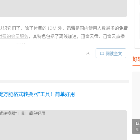
认识它们了，除了付费的
IDM
外，
迅雷
是国内使用人数最多的
免费
付费的会员服务
，其特色包括了离线加速，迅雷云盘、迅雷云点播
. . . . .
-
阅读全文
好
iOS 等多个平台的客户端，而且针对免费用户和付费的迅雷会员，在
IP 尊享版等。 迅雷支持普通HTTP、FTP、
BT
种子、磁力链接、电
载需求了……
的文件“右键万能格式转换器”工具！简单好用
I
L
F
P
D
T
超
用
懒
在
一
颠