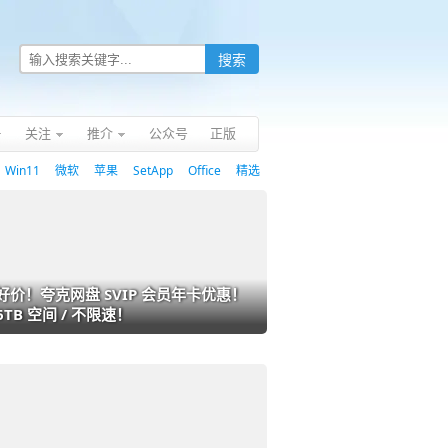
关注
推介
公众号
正版
Win11
微软
苹果
SetApp
Office
精选
好价！夸克网盘 SVIP 会员年卡优惠！
6TB 空间 / 不限速！