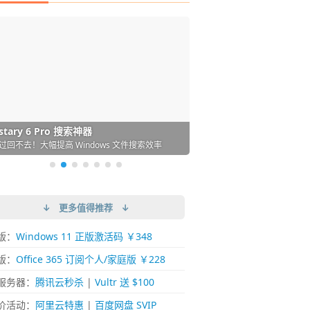
DM 必备的下载神器
istary 6 Pro 搜索神器
ences 桌面图标自动整理/美化神器
arallels Desktop 虚拟机
ownie 下载网络视频的神器 (Mac)
ypora - 极简好用的 Markdown 编辑器
强的 Windows 平台下载工具
过回不去！大幅提高 Windows 文件搜索效率
人必备！图标再多桌面也不再凌乱！
 Mac 上流畅运行 Windows (支持 M 芯片)
键下视频，超简单好用！谁用谁知道
覆写作体验！跨平台支持 Win / Mac
↓ 更多值得推荐 ↓
版：
Windows 11 正版激活码 ￥348
版：
Office 365 订阅个人/家庭版 ￥228
服务器：
腾讯云秒杀
|
Vultr 送 $100
价活动：
阿里云特惠
|
百度网盘 SVIP