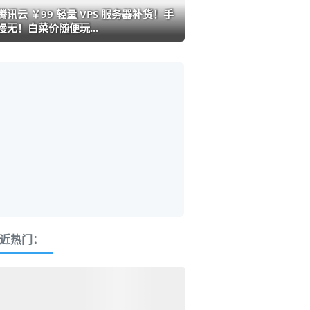
腾讯云 ￥99 轻量 VPS 服务器补货！手
慢无！白菜价随便玩...
近热门：