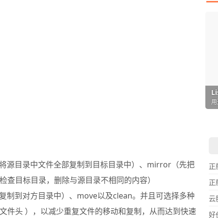
I
L
F
P
D
T
超
用
懒
在
一
颠
y（将源目录中文件全部复制到目标目录中）、mirror（先把
正
检查目标目录，删除与源目录不相同的内容）
正
都复制到对方目录中）、move以及clean。并且可选择多种
云
文件头 ），以减少重复文件的移动和复制，从而达到快速
好