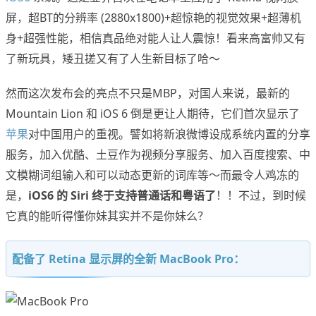
屏，超BT的分辨率 (2880x1800)+超惊艳的视觉效果+超薄机
身+超强性能，相信真品绝对能人让人震惊！看来高富帅又有
了新玩具，矮丑搓又有了人生新目标了哈～
然而这次发布会的亮点不只是MBP，对国人来说，最新的
Mountain Lion 和 iOS 6 倒是更让人期待，它们首次显示了
苹果
对中国用户的重视。譬如将新浪微博设成系统内置的分享
服务，加入优酷、土豆作为视频分享服务、加入百度搜索、中
文模糊词组输入和可以动态更新的词库等～而最令人鸡冻的
是，
iOS6 的 Siri 终于支持普通话和粤语了
！！不过，到时候
它真的能听得懂你妹其实并不是你妹么？
配备了 Retina 显示屏的全新 MacBook Pro：