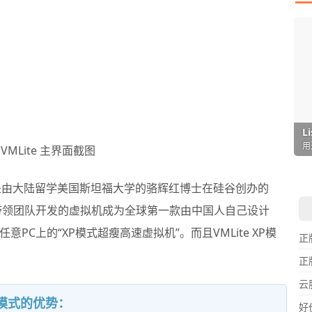
I
L
F
P
D
T
超
用
懒
在
一
颠
VMLite 主界面截图
是由大陆留学美国斯坦福大学的骆辉红博士在硅谷创办的
其带领团队开发的虚拟机成为全球第一款由中国人自己设计
C上的“XP模式超瘦高速虚拟机”。而且VMLite XP模
正
正
云
P 模式的优势：
好