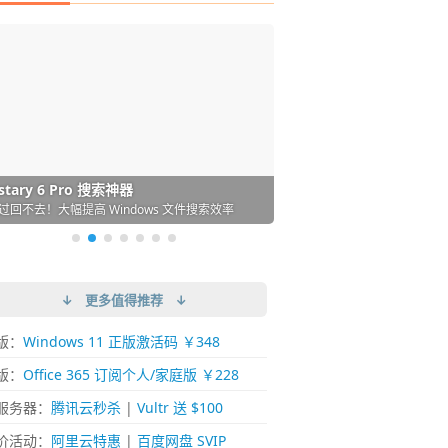
DM 必备的下载神器
istary 6 Pro 搜索神器
ences 桌面图标自动整理/美化神器
arallels Desktop 虚拟机
ownie 下载网络视频的神器 (Mac)
ypora - 极简好用的 Markdown 编辑器
强的 Windows 平台下载工具
过回不去！大幅提高 Windows 文件搜索效率
人必备！图标再多桌面也不再凌乱！
 Mac 上流畅运行 Windows (支持 M 芯片)
键下视频，超简单好用！谁用谁知道
覆写作体验！跨平台支持 Win / Mac
↓ 更多值得推荐 ↓
版：
Windows 11 正版激活码 ￥348
版：
Office 365 订阅个人/家庭版 ￥228
服务器：
腾讯云秒杀
|
Vultr 送 $100
价活动：
阿里云特惠
|
百度网盘 SVIP