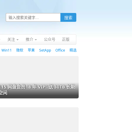
关注
推介
公众号
正版
Win11
微软
苹果
SetApp
Office
精选
115 网盘会员 “8 年 VIP” 送 30TB 长期
空间