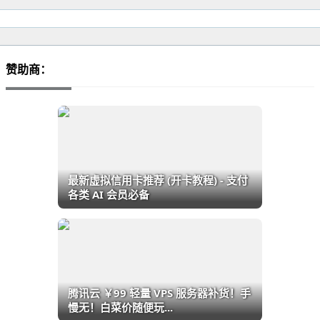
赞助商：
最新虚拟信用卡推荐 (开卡教程) - 支付
各类 AI 会员必备
腾讯云 ￥99 轻量 VPS 服务器补货！手
慢无！白菜价随便玩...