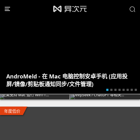
AndroMeld - 在 Mac 电脑控制安卓手机 (应用投
屏/镜像/剪贴板通知同步/文件管理)
最新 PD26 虚拟机
Windows 11 正式版下载
最新 Office 办公软件
AI 人工智能专题
完美支持 Mac 运行 Win11…
微软新一代系统专题汇总
微软正版注册码优惠打折……
DeepSeek / ChatGPT 等相关...
年度低价