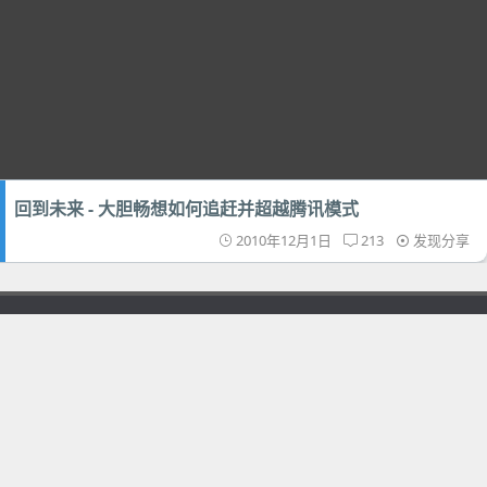
回到未来 - 大胆畅想如何追赶并超越腾讯模式
2010年12月1日
213
发现分享
首页
正版
电脑版
回顶部
广告投放
联系
FAQ
正版商城