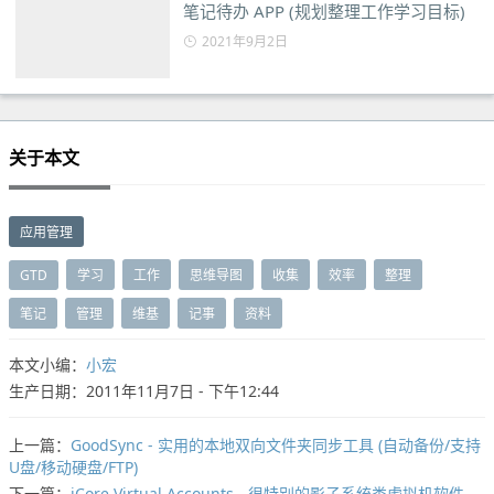
笔记待办 APP (规划整理工作学习目标)
2021年9月2日
关于本文
应用管理
GTD
学习
工作
思维导图
收集
效率
整理
笔记
管理
维基
记事
资料
本文小编：
小宏
生产日期：2011年11月7日 - 下午12:44
上一篇：
GoodSync - 实用的本地双向文件夹同步工具 (自动备份/支持
U盘/移动硬盘/FTP)
下一篇：
iCore Virtual Accounts - 很特别的影子系统类虚拟机软件，