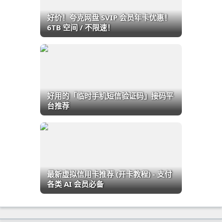
好价！夸克网盘 SVIP 会员年卡优惠！
6TB 空间 / 不限速！
好用的「临时手机短信验证码」接码平
台推荐
最新虚拟信用卡推荐 (开卡教程) - 支付
各类 AI 会员必备