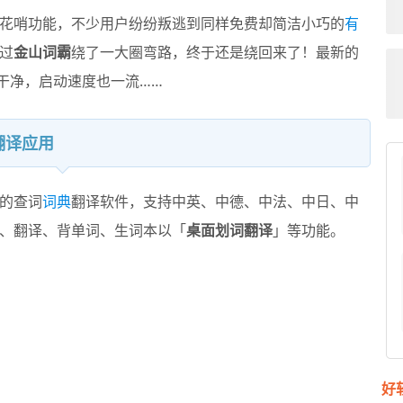
花哨功能，不少用户纷纷叛逃到同样免费却简洁小巧的
有
过
金山词霸
绕了一大圈弯路，终于还是绕回来了！最新的
洁干净，启动速度也一流……
翻译应用
的查词
词典
翻译软件，支持中英、中德、中法、中日、中
、翻译、背单词、生词本以「
桌面划词翻译
」等功能。
好