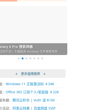
DM 必备的下载神器
istary 6 Pro 搜索神器
ences 桌面图标自动整理/美化神器
arallels Desktop 虚拟机
ownie 下载网络视频的神器 (Mac)
ypora - 极简好用的 Markdown 编辑器
强的 Windows 平台下载工具
过回不去！大幅提高 Windows 文件搜索效率
人必备！图标再多桌面也不再凌乱！
 Mac 上流畅运行 Windows (支持 M 芯片)
键下视频，超简单好用！谁用谁知道
覆写作体验！跨平台支持 Win / Mac
↓ 更多值得推荐 ↓
版：
Windows 11 正版激活码 ￥348
版：
Office 365 订阅个人/家庭版 ￥228
服务器：
腾讯云秒杀
|
Vultr 送 $100
价活动：
阿里云特惠
|
百度网盘 SVIP