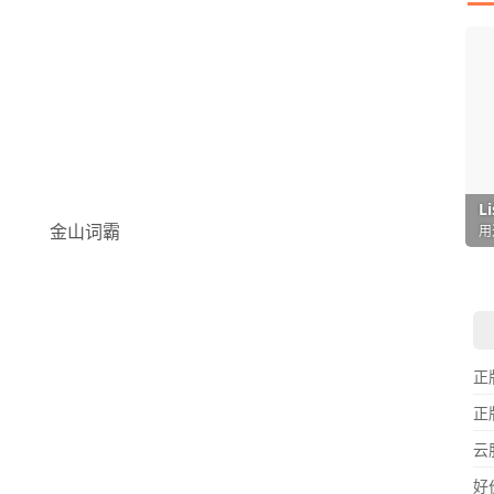
I
L
F
P
D
T
超
用
懒
在
一
颠
正
正
云
好