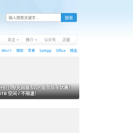
关注
推介
公众号
正版
Win11
微软
苹果
SetApp
Office
精选
好价！夸克网盘 SVIP 会员年卡优惠！
6TB 空间 / 不限速！