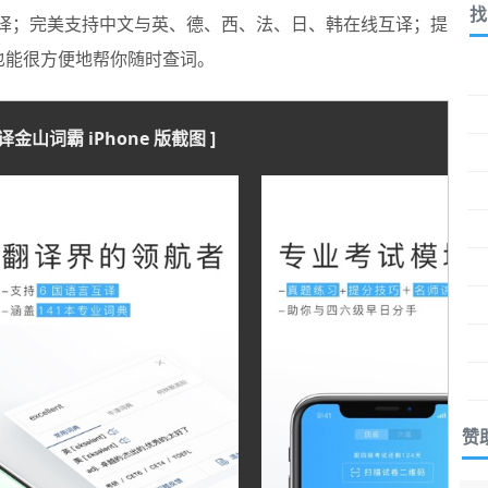
找
确翻译；完美支持中文与英、德、西、法、日、韩在线互译；提
也能很方便地帮你随时查词。
译金山词霸 iPhone 版截图 ]
赞