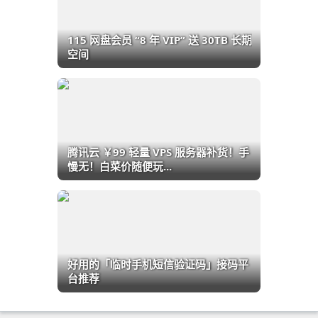
115 网盘会员 “8 年 VIP” 送 30TB 长期
空间
腾讯云 ￥99 轻量 VPS 服务器补货！手
慢无！白菜价随便玩...
好用的「临时手机短信验证码」接码平
台推荐