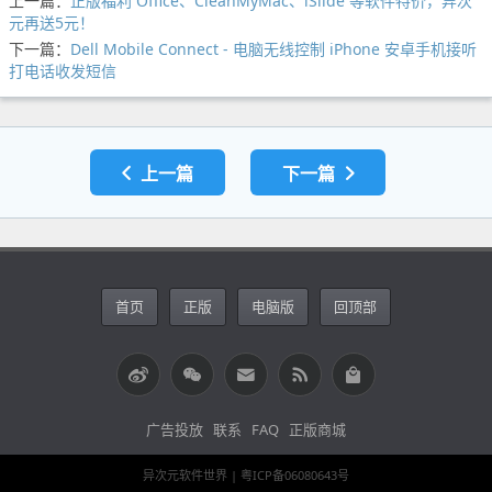
上一篇：
正版福利 Office、CleanMyMac、iSlide 等软件特价，异次
元再送5元！
下一篇：
Dell Mobile Connect - 电脑无线控制 iPhone 安卓手机接听
打电话收发短信
上一篇
下一篇
首页
正版
电脑版
回顶部
广告投放
联系
FAQ
正版商城
异次元软件世界 |
粤ICP备06080643号