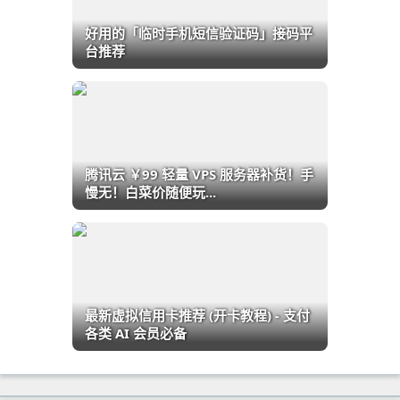
好用的「临时手机短信验证码」接码平
台推荐
腾讯云 ￥99 轻量 VPS 服务器补货！手
慢无！白菜价随便玩...
最新虚拟信用卡推荐 (开卡教程) - 支付
各类 AI 会员必备