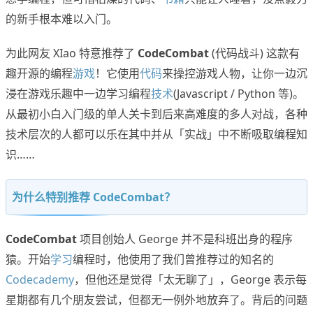
的新手根本难以入门。
为此网友 XIao 特意推荐了
CodeCombat
(代码战斗) 这款有
趣开源的编程
游戏
！它使用
代码
来操控游戏人物，让你一边沉
浸在游戏乐趣中一边学习编程
技术
(Javascript / Python 等)。
从最初小白入门级的单人关卡到后来高难度的多人对战，各种
技术层次的人都可以乐在其中并从「实战」中不断吸取编程知
识……
为什么特别推荐 CodeCombat？
CodeCombat
项目创始人 George 并不是科班出身的程序
猿。开始
学习
编程时，他使用了我们曾推荐过的知名的
Codecademy
，但他还是觉得「太无聊了」，George 表示每
星期都有几个朋友尝试，但都无一例外地放弃了。背后的问题