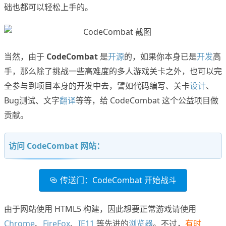
础也都可以轻松上手的。
当然，由于
CodeCombat
是
开源
的，如果你本身已是
开发
高
手，那么除了挑战一些高难度的多人游戏关卡之外，也可以完
全参与到项目本身的开发中去，譬如代码编写、关卡
设计
、
Bug测试、文字
翻译
等等，给 CodeCombat 这个公益项目做
贡献。
访问 CodeCombat 网站：
传送门：CodeCombat 开始战斗
由于网站使用 HTML5 构建，因此想要正常游戏请使用
Chrome
、
FireFox
、
IE11
等先进的
浏览器
。不过，
有时