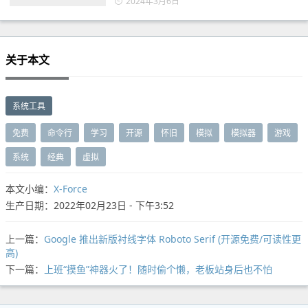
2024年3月6日
关于本文
系统工具
免费
命令行
学习
开源
怀旧
模拟
模拟器
游戏
系统
经典
虚拟
本文小编：
X-Force
生产日期：2022年02月23日 - 下午3:52
上一篇：
Google 推出新版衬线字体 Roboto Serif (开源免费/可读性更
高)
下一篇：
上班“摸鱼”神器火了！随时偷个懒，老板站身后也不怕