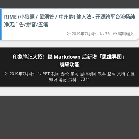
RIME (小狼毫 / 鼠须管 / 中州韵) 输入法 - 开源跨平台流畅纯
净无广告/拼音/五笔
2019年7月4日
76
编辑输入
印象笔记大招！继 Markdown 后新增「思维导图」
编辑功能
2019年7月4日
PPT
制图
办公
学习
思维导图
效率
整理
文档
百度
知识
笔记
资料
11