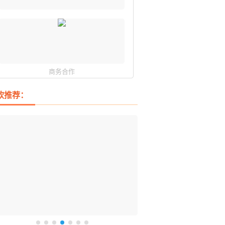
商务合作
软推荐：
DM 必备的下载神器
istary 6 Pro 搜索神器
ences 桌面图标自动整理/美化神器
arallels Desktop 虚拟机
ownie 下载网络视频的神器 (Mac)
ypora - 极简好用的 Markdown 编辑器
强的 Windows 平台下载工具
过回不去！大幅提高 Windows 文件搜索效率
人必备！图标再多桌面也不再凌乱！
 Mac 上流畅运行 Windows (支持 M 芯片)
键下视频，超简单好用！谁用谁知道
覆写作体验！跨平台支持 Win / Mac