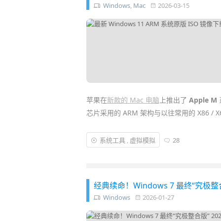
Windows
,
Mac
2026-03-15
苹果在
新款的 Mac 电脑
上推出了
Apple M
芯片采用的 ARM 架构与以往常用的 X86 /
想要在苹果芯片的
Mac
上安装 Window
系统工具
,
虚拟模拟
28
Windows ARM 架构版本镜像
！目前微软
ARM 设备 /
服务器
/
手机
和新 Mac 上安装流
经典续命！Windows 7 最终“究极整
Windows
2026-01-27