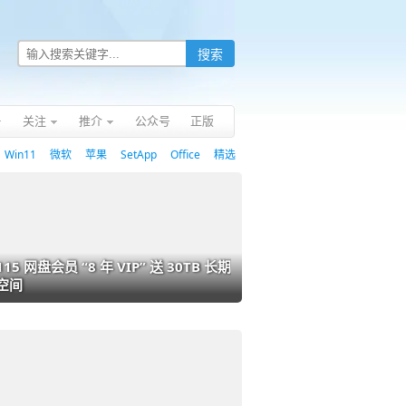
关注
推介
公众号
正版
Win11
微软
苹果
SetApp
Office
精选
115 网盘会员 “8 年 VIP” 送 30TB 长期
空间