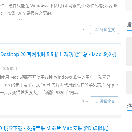
硬件只能在 Windows 下使用 (如网银/行业软件/仅能兼容 IE
ac 上安装 Win 是很有必要的。
. . . . .
发
今只能使用
虚拟机
安装。
VMWare Fusion Pro 26H1
是 Mac 下优
-
阅读全文
esktop
)，完美兼容最新的
macOS
和苹果 M 系列芯片，能无需重
、
Linux
等多款系统……
els Desktop 26 官网限时 5.5 折！新功能汇总 / Mac 虚拟机
2026-05-1
使用 Mac 却离不开使用各种 Windows 软件的用户，我算是
s Desktop 的老朋友了。从 Intel 芯片时代用到现在的苹果芯片 Apple
，PD 一步步变得越发强大。「新版 PD26 官网……
-
阅读全文
找
SO 镜像下载 - 支持苹果 M 芯片 Mac 安装 (PD 虚拟机)