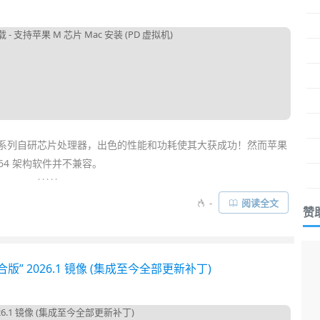
系列自研芯片处理器，出色的性能和功耗使其大获成功！然而苹果
 X64 架构软件并不兼容。
. . . . .
s，除了需要最新版的
Parallels Desktop 虚拟机
外，还必须下载
-
阅读全文
赞
已发布
Windows 11 ARM
正式版的 ISO 镜像了。我们终于能在一些
畅运行 Win11 了……
合版” 2026.1 镜像 (集成至今全部更新补丁)