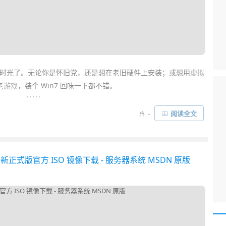
 年时光了。无论你是怀旧党，还是想在老旧硬件上安装；或想用
虚拟
老
游戏
，装个 Win7 回味一下都不错。
. . . . .
，全精力搞出了一坨
Windows 11
~ 对于想回味经典的同学，最近国外
-
阅读全文
 月所有更新补丁与多国语言的「真·Windows 7 终极版镜像」！甚至还集
驱动，妥妥的帮微软续命了……
TSC 最新正式版官方 ISO 镜像下载 - 服务器系统 MSDN 原版