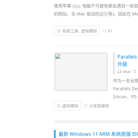
使用苹果
Mac
电脑不可避免都会遇到一些软件、
的网站、无 Mac 驱动的
硬件
等)，因此在 M
曾经我们可用
BootCamp
安装双系统，但如
系统工具
,
虚拟模拟
61
秀高性能的虚拟机软件 (同类有
Parallels D
启，直接在 Mac 下同时运行
Windows 11
Parall
升级
Mac
作为一名长期
Parallel
Silicon
虚拟模拟
沙发刚被抢
最新 Windows 11 ARM 系统原版 I