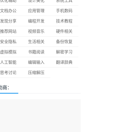
优化辅助
设计美化
系统工具
文档办公
应用管理
手机数码
发现分享
编程开发
技术教程
推荐网站
视频音乐
硬件相关
安全隐私
生活相关
备份恢复
虚拟模拟
书籍阅读
解密学习
人工智能
编辑输入
翻译辞典
思考讨论
压缩解压
助商：