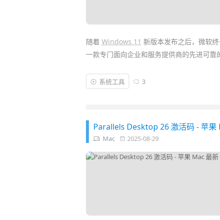
随着
Windows 11
新版本发布之后，微软终
一款专门面向企业和服务提供商的先进可靠
Windows Server 2025 LTSC
是
微软
迄今
系统工具
3
作为内核，进一步提升了安全性、性能、稳
服务、Iot、大数据分析、虚拟化、
AI
的支持
Parallels Desktop 26 激活码 - 
Mac
2025-08-29