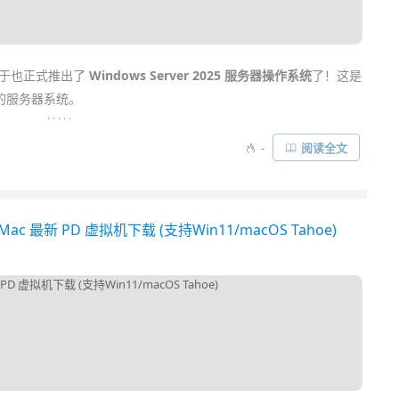
于也正式推出了
Windows Server 2025 服务器操作系统
了！这是
的服务器系统。
. . . . .
为止成功的企业级服务器系统，它继承了
2022
的优点并基于 Win11
-
阅读全文
定性和灵活性，引入了许多
服务器
相关创新。无论是运行各类网络
，都提供了卓越能力...
苹果 Mac 最新 PD 虚拟机下载 (支持Win11/macOS Tahoe)