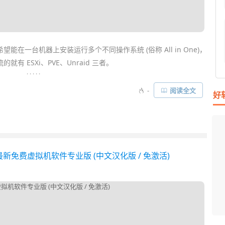
能在一台机器上安装运行多个不同操作系统 (俗称 All in One)，
 ESXi、PVE、Unraid 三者。
. . . . .
ent) 是一个既可运行
虚拟机
也能运行 Docker 容器的虚拟化环境平台。它
-
阅读全文
好
免费！通过 PVE 你可以随时创建管理多台虚拟机，在一台 PC 或
服务
dows
等操作系统……
6H1 - 最新免费虚拟机软件专业版 (中文汉化版 / 免激活)
I
L
F
P
D
T
超
用
懒
在
一
颠