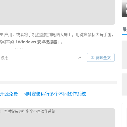
最
PP 应用，或者将手机
游戏
搬到电脑大屏上，用键盘鼠标爽玩手游，
高帧率的「
Windows 安卓模拟器
」。
. . . . .
更新——「
雷电模拟器 14
」，底层直接从 Android 9 一步升级到
刚被抢
-
阅读全文
目前国内首款
基于 Android 14 内核
开发的 PC 端
安卓模拟器
。之前
决了，而且性能还更快……
拟机系统 - 开源免费！同时安装运行多个不同操作系统