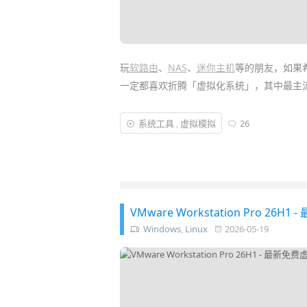
玩
软路由
、
NAS
、
迷你主机
等的朋友，如果希望
一定都喜欢折腾「虚拟化系统」，其中最主流的就有
PVE (全称 Proxmox Virtual Environm
系统工具
,
虚拟模拟
26
基于
Debian
和
KVM
技术开发，完全
开源
器
上同时运行各种
Linux
、OpenWRT、
Win
VMware Workstation Pro 2
Windows
,
Linux
2026-05-19