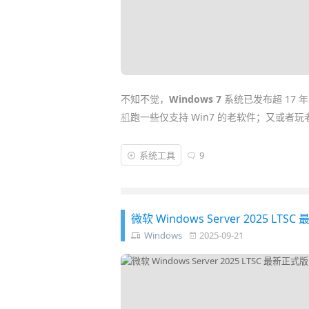
不知不觉，
Windows 7
系统已发布超 17
机
跑一些仅支持 Win7 的老软件；又或者玩
然而
微软
官方早已停止了 Win7 技术支持
系统工具
9
大神 BobPony 制作了集成 2026 年 1
成了 USB 3、NVMe 以及 WiFi / 网卡
微软 Windows Server 2025 L
Windows
2025-09-21