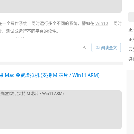
在一个操作系统上同时运行多个不同的系统，譬如在
Win10
上同时
正
发
、测试或运行不同平台的软件。
. . . . .
正
版功能相对免费的
VMWare Player
要丰富强大得多！新版本支持
-
阅读全文
云
蓝牙、
4K
，支持容器、兼容 Hyper-V，支持 DirectX 11 和 OpenGL
好
享或
远程
控制虚拟机等……
新苹果 Mac 免费虚拟机 (支持 M 芯片 / Win11 ARM)