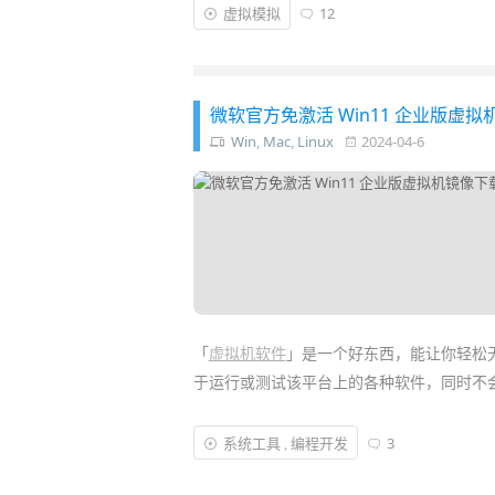
但过去
VMWare Workstation
/
Fusion
的
虚拟模拟
12
版。然而，随着 VMWare 被博通 (Bro
阅制”，但面向个人消费者，直接来一个王炸
微软官方免激活 Win11 企业版虚拟机镜像下
Win
,
Mac
,
Linux
2024-04-6
「
虚拟机软件
」是一个好东西，能让你轻松无
于运行或测试该平台上的各种软件，同时不
而最近，
微软
终于发布了其最新的
免费 Wi
系统工具
,
编程开发
3
这个虚拟系统不仅「
免费免激活
」，还提供
不同版本的映像包供你选择下载……