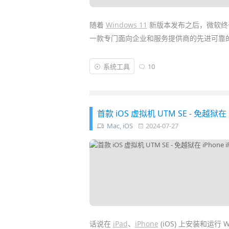
随着
Windows 11
新版本发布之后，微软终
一款专门面向企业和服务提供商的先进可靠
Windows Server 2022
建立在
Win Server
系统工具
10
统。新版 Server 2022 仍基于
Win10 21H2
特性，而且
微软
也为 2022 LTSC 版提供长
首款 iOS 虚拟机 UTM SE - 免越狱在 i
Mac
,
iOS
2024-07-27
话说在
iPad
、
iPhone
(iOS) 上安装和运行 W