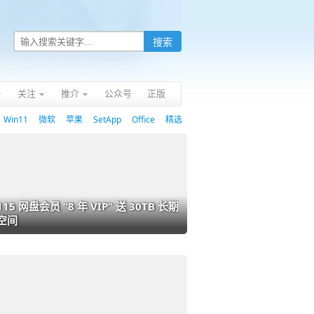
关注
推介
公众号
正版
Win11
微软
苹果
SetApp
Office
精选
115 网盘会员 “8 年 VIP” 送 30TB 长期
空间