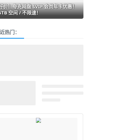
好价！夸克网盘 SVIP 会员年卡优惠！
6TB 空间 / 不限速！
近热门：