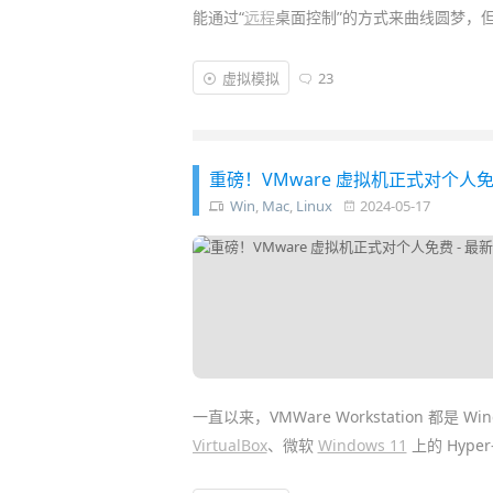
能通过“
远程
桌面控制”的方式来曲线圆梦，
在 Mac 和 PC 上，我们知道有
Parallels De
虚拟模拟
23
种不同操作系统的软件和
游戏
。而苹果的 i
「
UTM SE 虚拟机
」的出现，iOS 终于被赋
重磅！VMware 虚拟机正式对个人免费 -
Win
,
Mac
,
Linux
2024-05-17
一直以来，VMWare Workstation 都是 W
VirtualBox
、微软
Windows 11
上的 Hyp