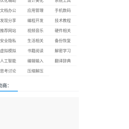
优化辅助
设计美化
系统工具
文档办公
应用管理
手机数码
发现分享
编程开发
技术教程
推荐网站
视频音乐
硬件相关
安全隐私
生活相关
备份恢复
虚拟模拟
书籍阅读
解密学习
人工智能
编辑输入
翻译辞典
思考讨论
压缩解压
助商：