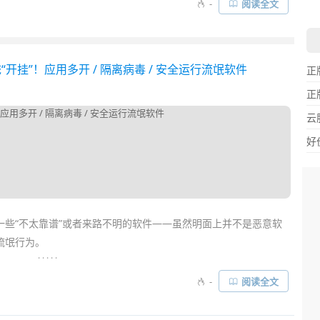
-
阅读全文
息是，
蓝叠模拟器
BlueStacks Air 终于完美支持 Apple Silicon 芯
P 和游戏了……
 给系统“开挂”！应用多开 / 隔离病毒 / 安全运行流氓软件
正
正
云
好
一些“不太靠谱”或者来路不明的软件——虽然明面上并不是恶意软
流氓行为。
. . . . .
法完全信任的可疑流氓软件时，安装它们，心中忐忑不安怕被搞坏
-
阅读全文
两难境地。这时，除了使用臃肿的
虚拟机
外，今天就安利一款更小
器
Sandboxie Plus
！