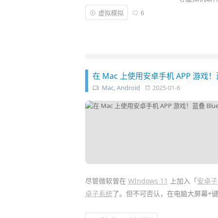
虚拟模拟
6
在 Mac 上使用安卓手机 APP 游戏！蓝叠 B
Mac
,
Android
2025-01-6
尽管微软曾在
WIndows 11
上加入「
安卓子
卓子系统
了。但不可否认，在电脑大屏幕+键鼠使
而苹果 macOS 系统上，除付费的
网易 Mu