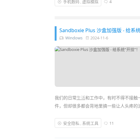
手机数码
,
虚拟模拟
4
M 系芯片 (ARM 架构) 的安卓模拟器。好消
片了！可以流畅在新款 Mac 上运行安卓 AP
Sandboxie Plus 沙盒加强版 -
Windows
2024-11-6
我们的日常
生活
和工作中，有时不得不接触
件，但却很多都会背地里搞一些让人头疼的
在
工作
中，尤其需要测试一些未知来源或无
安全隐私
,
系统工具
11
系统；但不装，又有些
工作
无法进行，陷入
巧好用的能
隔离运行任意程序的沙盒
工具利