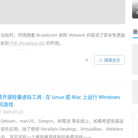
最
标杆。然而随着 Broadcom 收购 VMware 并取消了原本免费版
转投到
PVE (Proxmox VE)
的怀抱。
. . . . .
e vSphere Hypervisor 8 (ESXi) 官方免费版下载
。无论是中小型
-
阅读全文
虚拟机
爱好者来说都是个重大利好消息！使用 ESXi 我们能非常方便
同
操作系统
……
费开源轻量虚拟工具 - 在 Linux 或 Mac 上运行 Windows
件和游戏
2025-01-23
u、Debian、macOS、Deepin、树莓派 等系统上，如果希望安装运
 软件应用，除了使用 Parallels Desktop、VirtualBox、VMWare
外，其实还有一个更轻量高性能的免费选择—— ……