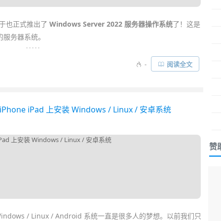
于也正式推出了
Windows Server 2022 服务器操作系统
了！这是
的服务器系统。
. . . . .
 2019
的强大基础之上，是
微软
迄今为止成功的企业级服务器系
-
阅读全文
核心，但引入许多创新，包括大量
服务器
相关的创新及安全性增强
达十年的
技术
支持……
Phone iPad 上安装 Windows / Linux / 安卓系统
赞
indows / Linux / Android 系统一直是很多人的梦想。以前我们只