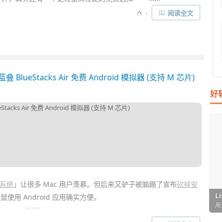
-
阅读全文
lueStacks Air 免费 Android 模拟器 (支持 M 芯片)
好
系统
」让很多 Mac 用户羡慕。但后来又驴子被脑踢了宣布
砍掉安
I
L
F
P
D
T
用 Android 应用确实方便。
超
用
懒
在
一
颠
. . . . .
Mu 模拟器
及面向开发的
Android Studio
外，基本没有能免费支持