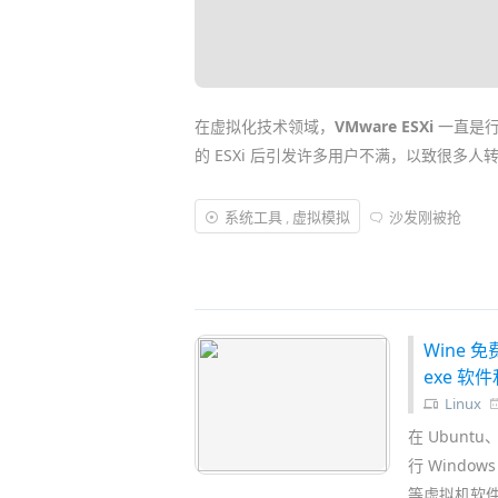
在虚拟化技术领域，
VMware ESXi
一直是行业
的 ESXi 后引发许多用户不满，以致很多人
令人意外的是，刚刚博通重新提供了
VMwar
系统工具
,
虚拟模拟
沙发刚被抢
企业 / 个人用户 / 喜欢玩 All in One 主机的
地在一台电脑/
服务器
上同时安装运行多个不
Wine 免
exe 软
Linux
在 Ubunt
行 Windows
等虚拟机软件