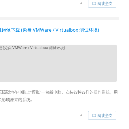
商用 Pro 版授权非常昂贵，除了
公司
很少个人会花几千块去买正
-
阅读全文
adcom) 收购后，事情终于变了！博通将旗下面向商业的产品全部改成“订
大礼：完全免费……
载 (免费 VMWare / Virtualbox 测试环境)
障碍地在电脑上“模拟”一台新电脑，安装各种各样的
操作系统
，用
会影响原来的系统。
. . . . .
dows 11 企业版虚拟机镜像
，微软称之为“Win11 开发环境”(WDE)，
-
阅读全文
了适配
VMware
、
Parallels Desktop
、Hyper-V 和
VirtualBox
等