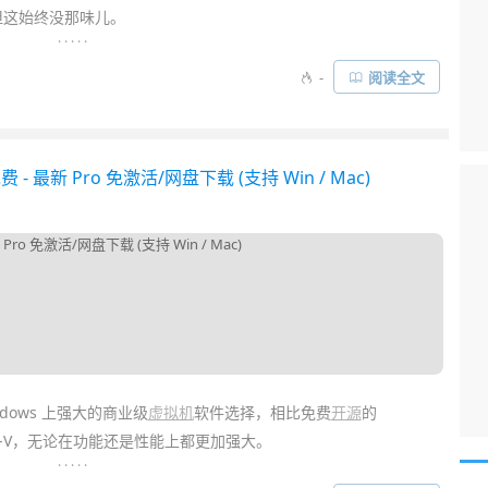
但这始终没那味儿。
. . . . .
sktop
和
VMWare
等虚拟机软件，能让我们轻松安装并模拟运行各
-
阅读全文
OS 设备尽管性能卓越，却一直缺少了虚拟机这样的
神器
，直到
予了新的能力……
 最新 Pro 免激活/网盘下载 (支持 Win / Mac)
indows 上强大的商业级
虚拟机
软件选择，相比免费
开源
的
er-V，无论在功能还是性能上都更加强大。
. . . . .