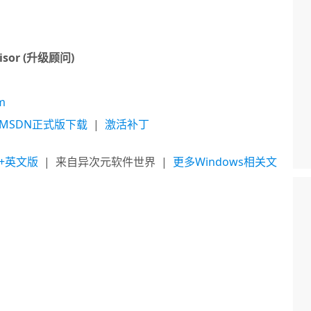
visor (升级顾问)
m
版MSDN正式版下载
|
激活补丁
版+英文版
|
来自异次元软件世界
|
更多Windows相关文