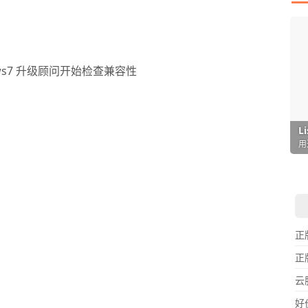
ows7 升级顾问开始检查兼容性
I
L
F
P
D
T
超
用
懒
在
一
颠
正
正
云
好