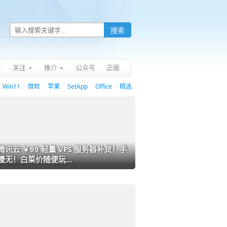
关注
推介
公众号
正版
Win11
微软
苹果
SetApp
Office
精选
腾讯云 ￥99 轻量 VPS 服务器补货！手
慢无！白菜价随便玩...