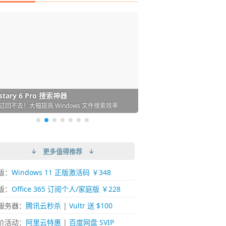
DM 必备的下载神器
istary 6 Pro 搜索神器
ences 桌面图标自动整理/美化神器
arallels Desktop 虚拟机
ownie 下载网络视频的神器 (Mac)
ypora - 极简好用的 Markdown 编辑器
强的 Windows 平台下载工具
过回不去！大幅提高 Windows 文件搜索效率
人必备！图标再多桌面也不再凌乱！
 Mac 上流畅运行 Windows (支持 M 芯片)
键下视频，超简单好用！谁用谁知道
覆写作体验！跨平台支持 Win / Mac
↓ 更多值得推荐 ↓
版：
Windows 11 正版激活码 ￥348
版：
Office 365 订阅个人/家庭版 ￥228
服务器：
腾讯云秒杀
|
Vultr 送 $100
价活动：
阿里云特惠
|
百度网盘 SVIP