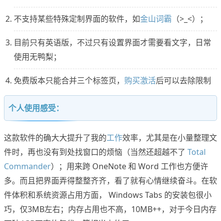
不支持某些特殊定制界面的软件，如
金山词霸
（>_<）；
目前只有英语版，不过只有设置界面才需要看文字，日常
使用无鸭梨；
免费版本只能合并三个标签页，
购买激活
后可以去除限制
个人使用感受：
这款软件的确大大提升了我的
工作
效率，尤其是在小量整理文
件时，再也没有到处找窗口的烦恼（当然还超越不了
Total
Commander
）；用来跨 OneNote 和 Word 工作也方便许
多。而且把界面弄得整整齐齐，看了就有心情继续奋斗。在软
件体积和系统资源占用方面， Windows Tabs 的安装包很小
巧，仅3MB左右；内存占用也不高，10MB++，对于今日内存