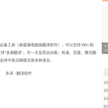
必备工具（桌面端电脑版翻译软件），可以支持 Win 和
I
L
F
P
D
T
超
用
懒
在
一
颠
持“多源翻译”，可一次呈现出谷歌、有道、百度、腾讯翻
支持中英日韩德法等多种语言。
正
正
云
好