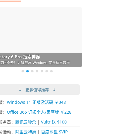
DM 必备的下载神器
istary 6 Pro 搜索神器
ences 桌面图标自动整理/美化神器
arallels Desktop 虚拟机
ownie 下载网络视频的神器 (Mac)
ypora - 极简好用的 Markdown 编辑器
强的 Windows 平台下载工具
过回不去！大幅提高 Windows 文件搜索效率
人必备！图标再多桌面也不再凌乱！
 Mac 上流畅运行 Windows (支持 M 芯片)
键下视频，超简单好用！谁用谁知道
覆写作体验！跨平台支持 Win / Mac
↓ 更多值得推荐 ↓
版：
Windows 11 正版激活码 ￥348
版：
Office 365 订阅个人/家庭版 ￥228
服务器：
腾讯云秒杀
|
Vultr 送 $100
价活动：
阿里云特惠
|
百度网盘 SVIP