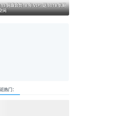
115 网盘会员 “8 年 VIP” 送 30TB 长期
空间
近热门：