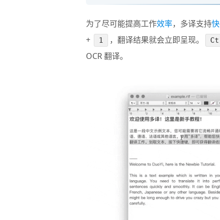
为了尽可能提高工作
效率
，多译支持
快
+
，翻译结果就会立即呈现。
1
Ct
OCR 翻译。