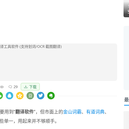
29
下载
最
要用到“
翻译软件
”，但市面上的
金山词霸
、
有道词典
、
些单一，用起来并不够顺手。