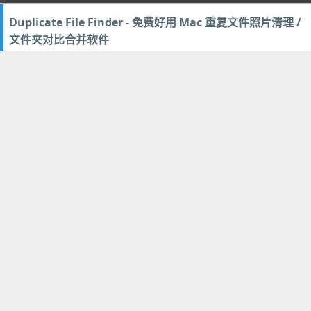
Duplicate File Finder - 免费好用 Mac 重复文件照片清理 /
文件夹对比合并软件
2025年8月21日
2
优化辅助
新款高颜值字体
Google Sans Code - 谷歌开源等宽编程专用字体 (代码有格
调 / 显示清晰 / 减少疲劳)
2025年8月3日
14
编程开发
,
设计美化