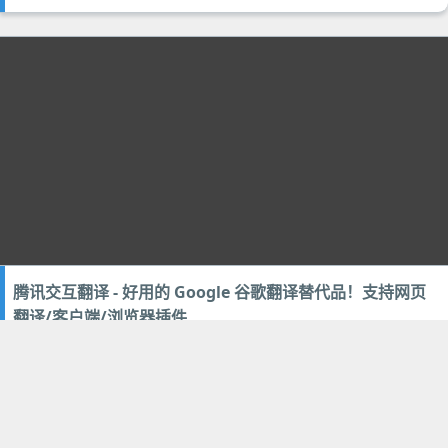
腾讯交互翻译 - 好用的 Google 谷歌翻译替代品！支持网页
翻译/客户端/浏览器插件
2022年10月10日
24
文档办公
,
翻译辞典
下一页