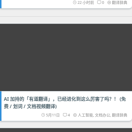
22 小时前
0
翻译辞典
AI 加持的「有道翻译」，已经进化到这么厉害了吗？！ (免
费 / 划词 / 文档视频翻译)
5月11日
4
人工智能
,
文档办公
,
翻译辞典