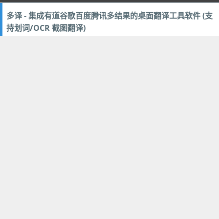
多译 - 集成有道谷歌百度腾讯多结果的桌面翻译工具软件 (支
持划词/OCR 截图翻译)
2020年3月30日
29
翻译辞典
有道词典 Mac 版 - 苹果电脑好用的免费词典翻译软件 (支持
屏幕取词)
2018年10月21日
20
翻译辞典